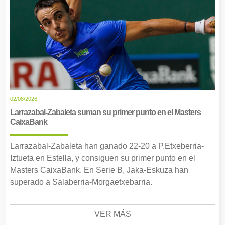
02/08/2026
Larrazabal-Zabaleta suman su primer punto en el Masters
CaixaBank
Larrazabal-Zabaleta han ganado 22-20 a P.Etxeberria-
Iztueta en Estella, y consiguen su primer punto en el
Masters CaixaBank. En Serie B, Jaka-Eskuza han
superado a Salaberria-Morgaetxebarria.
VER MÁS