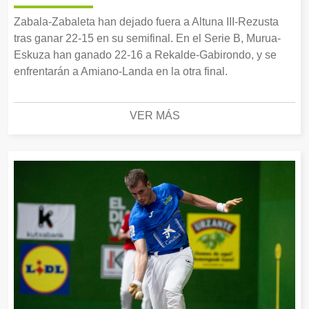
Zabala-Zabaleta han dejado fuera a Altuna III-Rezusta
tras ganar 22-15 en su semifinal. En el Serie B, Murua-
Eskuza han ganado 22-16 a Rekalde-Gabirondo, y se
enfrentarán a Amiano-Landa en la otra final.
VER MÁS