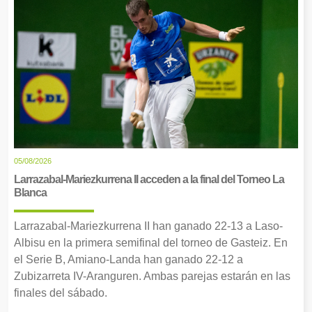
05/08/2026
Larrazabal-Mariezkurrena II acceden a la final del Torneo La
Blanca
Larrazabal-Mariezkurrena II han ganado 22-13 a Laso-
Albisu en la primera semifinal del torneo de Gasteiz. En
el Serie B, Amiano-Landa han ganado 22-12 a
Zubizarreta IV-Aranguren. Ambas parejas estarán en las
finales del sábado.