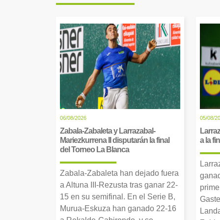
06/08/2026
05/08/2
Zabala-Zabaleta y Larrazabal-
Larraz
Mariezkurrena II disputarán la final
a la f
del Torneo La Blanca
Larra
Zabala-Zabaleta han dejado fuera
ganad
a Altuna III-Rezusta tras ganar 22-
prime
15 en su semifinal. En el Serie B,
Gaste
Murua-Eskuza han ganado 22-16
Landa