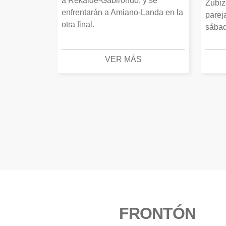
a Rekalde-Gabirondo, y se
Zubiz
enfrentarán a Amiano-Landa en la
parej
otra final.
sábad
VER MÁS
FRONTÓN