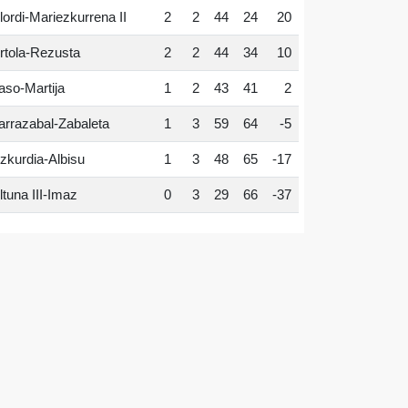
lordi-Mariezkurrena II
2
2
44
24
20
rtola-Rezusta
2
2
44
34
10
aso-Martija
1
2
43
41
2
arrazabal-Zabaleta
1
3
59
64
-5
zkurdia-Albisu
1
3
48
65
-17
ltuna III-Imaz
0
3
29
66
-37