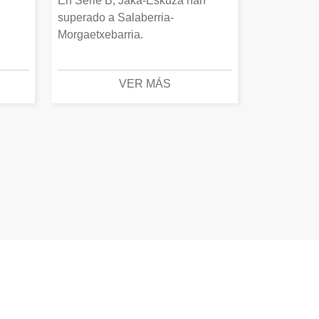
En Serie B, Jaka-Eskuza han
superado a Salaberria-
Morgaetxebarria.
VER MÁS