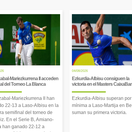
026
04/08/2026
abal-Mariezkurrena II acceden
Ezkurdia-Albisu consiguen la
inal del Torneo La Blanca
victoria en el Masters CaixaBa
zabal-Mariezkurrena II han
Ezkurdia-Albisu superan por
o 22-13 a Laso-Albisu en la
mínima a Laso-Martija en Ber
ra semifinal del torneo de
suman su primera victoria.
iz. En el Serie B, Amiano-
 han ganado 22-12 a