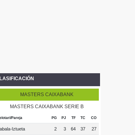
LASIFICACIÓN
MASTERS CAIXABANK
MASTERS CAIXABANK SERIE B
elotari/Pareja
PG
PJ
TF
TC
CO
abala-Iztueta
2
3
64
37
27