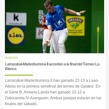
05/08/2026
Larrazabal-Mariezkurrena II acceden a la final del Torneo La
Blanca
Larrazabal-Mariezkurrena II han ganado 22-13 a Laso-
Albisu en la primera semifinal del torneo de Gasteiz. En
el Serie B, Amiano-Landa han ganado 22-12 a
Zubizarreta IV-Aranguren. Ambas parejas estarán en las
finales del sábado.