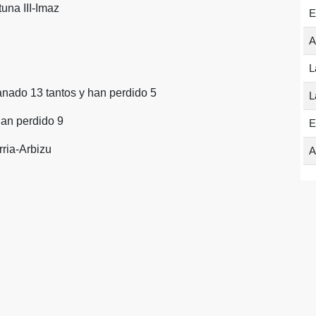
una III-Imaz
E
A
L
anado 13 tantos y han perdido 5
L
han perdido 9
E
ria-Arbizu
A