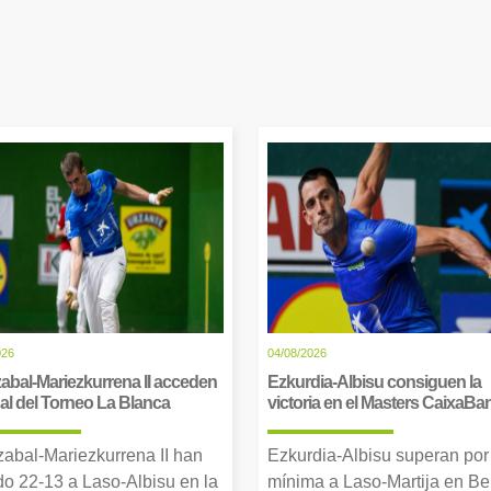
026
04/08/2026
abal-Mariezkurrena II acceden
Ezkurdia-Albisu consiguen la
inal del Torneo La Blanca
victoria en el Masters CaixaBa
zabal-Mariezkurrena II han
Ezkurdia-Albisu superan por
o 22-13 a Laso-Albisu en la
mínima a Laso-Martija en Ber