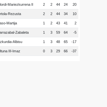
lordi-Mariezkurrena II
2
2
44
24
20
rtola-Rezusta
2
2
44
34
10
aso-Martija
1
2
43
41
2
arrazabal-Zabaleta
1
3
59
64
-5
zkurdia-Albisu
1
3
48
65
-17
ltuna III-Imaz
0
3
29
66
-37