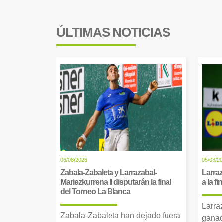
ÚLTIMAS NOTICIAS
06/08/2026
05/08/2
Zabala-Zabaleta y Larrazabal-
Larraz
Mariezkurrena II disputarán la final
a la f
del Torneo La Blanca
Larra
Zabala-Zabaleta han dejado fuera
ganad