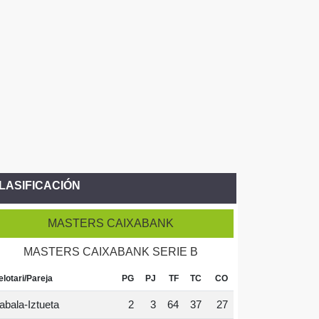
LASIFICACIÓN
MASTERS CAIXABANK
MASTERS CAIXABANK SERIE B
elotari/Pareja
PG
PJ
TF
TC
CO
abala-Iztueta
2
3
64
37
27