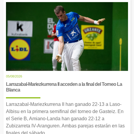
05/08/2026
Larrazabal-Mariezkurrena II acceden a la final del Torneo La
Blanca
Larrazabal-Mariezkurrena II han ganado 22-13 a Laso-
Albisu en la primera semifinal del torneo de Gasteiz. En
el Serie B, Amiano-Landa han ganado 22-12 a
Zubizarreta IV-Aranguren. Ambas parejas estarán en las
finales del sábado.