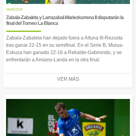
06/08/2026
Zabala-Zabaleta y Larrazabal-Mariezkurrena II disputarán la
final del Torneo La Blanca
Zabala-Zabaleta han dejado fuera a Altuna III-Rezusta
tras ganar 22-15 en su semifinal. En el Serie B, Murua-
Eskuza han ganado 22-16 a Rekalde-Gabirondo, y se
enfrentarán a Amiano-Landa en la otra final.
VER MÁS