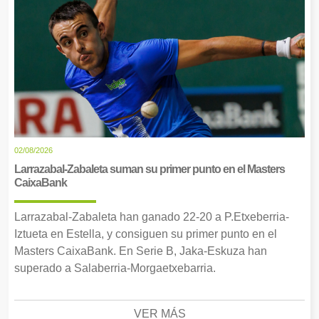
02/08/2026
Larrazabal-Zabaleta suman su primer punto en el Masters
CaixaBank
Larrazabal-Zabaleta han ganado 22-20 a P.Etxeberria-
Iztueta en Estella, y consiguen su primer punto en el
Masters CaixaBank. En Serie B, Jaka-Eskuza han
superado a Salaberria-Morgaetxebarria.
VER MÁS