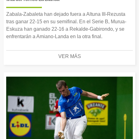
Zabala-Zabaleta han dejado fuera a Altuna III-Rezusta
tras ganar 22-15 en su semifinal. En el Serie B, Murua-
Eskuza han ganado 22-16 a Rekalde-Gabirondo, y se
enfrentarán a Amiano-Landa en la otra final.
VER MÁS