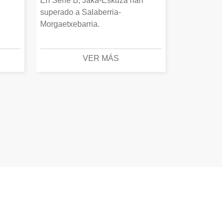
En Serie B, Jaka-Eskuza han
superado a Salaberria-
Morgaetxebarria.
VER MÁS