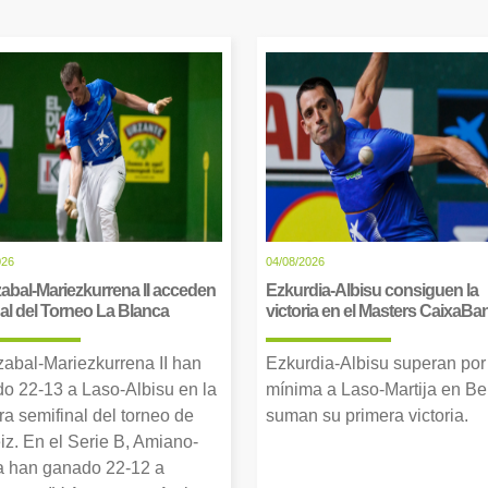
026
04/08/2026
abal-Mariezkurrena II acceden
Ezkurdia-Albisu consiguen la
inal del Torneo La Blanca
victoria en el Masters CaixaBa
zabal-Mariezkurrena II han
Ezkurdia-Albisu superan por
o 22-13 a Laso-Albisu en la
mínima a Laso-Martija en Ber
ra semifinal del torneo de
suman su primera victoria.
iz. En el Serie B, Amiano-
 han ganado 22-12 a