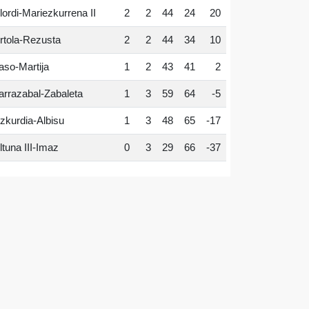
lordi-Mariezkurrena II
2
2
44
24
20
rtola-Rezusta
2
2
44
34
10
aso-Martija
1
2
43
41
2
arrazabal-Zabaleta
1
3
59
64
-5
zkurdia-Albisu
1
3
48
65
-17
ltuna III-Imaz
0
3
29
66
-37