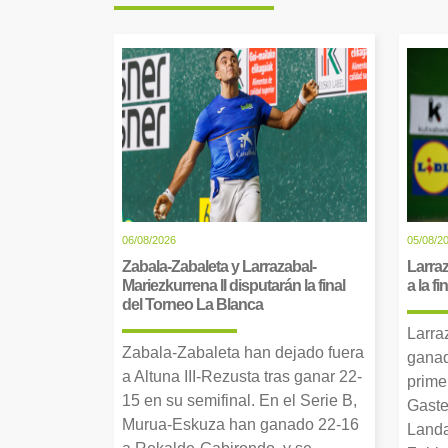
06/08/2026
05/08/2
Zabala-Zabaleta y Larrazabal-
Larraz
Mariezkurrena II disputarán la final
a la f
del Torneo La Blanca
Larra
Zabala-Zabaleta han dejado fuera
ganad
a Altuna III-Rezusta tras ganar 22-
prime
15 en su semifinal. En el Serie B,
Gaste
Murua-Eskuza han ganado 22-16
Landa