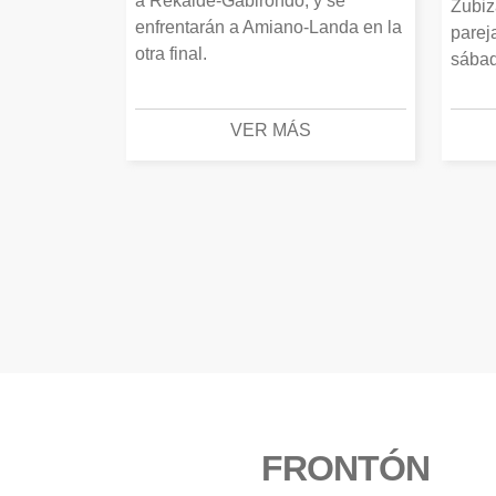
a Rekalde-Gabirondo, y se
Zubiz
enfrentarán a Amiano-Landa en la
parej
otra final.
sábad
VER MÁS
FRONTÓN