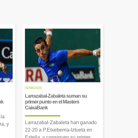
02/08/2026
Larrazabal-Zabaleta suman su
nk
primer punto en el Masters
CaixaBank
 la
Larrazabal-Zabaleta han ganado
a, y
22-20 a P.Etxeberria-Iztueta en
Estella, y consiguen su primer