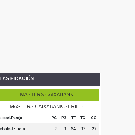
LASIFICACIÓN
MASTERS CAIXABANK
MASTERS CAIXABANK SERIE B
elotari/Pareja
PG
PJ
TF
TC
CO
abala-Iztueta
2
3
64
37
27