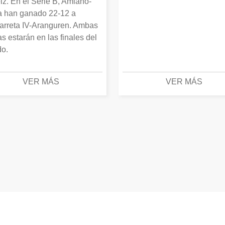
iz. En el Serie B, Amiano-
 han ganado 22-12 a
arreta IV-Aranguren. Ambas
as estarán en las finales del
o.
VER MÁS
VER MÁS