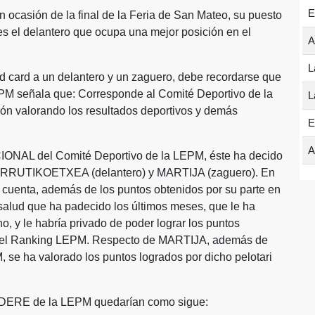
E
on ocasión de la final de la Feria de San Mateo, su puesto
es el delantero que ocupa una mejor posición en el
A
L
ild card a un delantero y un zaguero, debe recordarse que
EPM señala que: Corresponde al Comité Deportivo de la
L
ión valorando los resultados deportivos y demás
E
A
NAL del Comité Deportivo de la LEPM, éste ha decido
 a URRUTIKOETXEA (delantero) y MARTIJA (zaguero). En
uenta, además de los puntos obtenidos por su parte en
alud que ha padecido los últimos meses, que le ha
no, y le habría privado de poder lograr los puntos
en el Ranking LEPM. Respecto de MARTIJA, además de
 se ha valorado los puntos logrados por dicho pelotari
 CODERE de la LEPM quedarían como sigue: