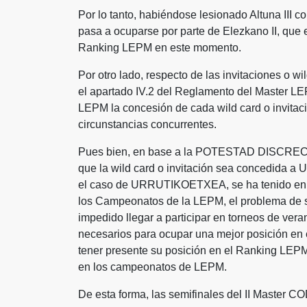
Por lo tanto, habiéndose lesionado Altuna III c
pasa a ocuparse por parte de Elezkano II, que 
Ranking LEPM en este momento.
Por otro lado, respecto de las invitaciones o w
el apartado IV.2 del Reglamento del Master L
LEPM la concesión de cada wild card o invitac
circunstancias concurrentes.
Pues bien, en base a la POTESTAD DISCRECIO
que la wild card o invitación sea concedida
el caso de URRUTIKOETXEA, se ha tenido en c
los Campeonatos de la LEPM, el problema de s
impedido llegar a participar en torneos de vera
necesarios para ocupar una mejor posición 
tener presente su posición en el Ranking LEPM,
en los campeonatos de LEPM.
De esta forma, las semifinales del II Master