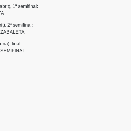
rit), 1ª semifinal:
TA
t), 2ª semifinal:
-ZABALETA
na), final:
 SEMIFINAL