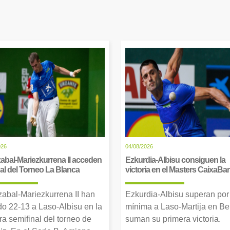
026
04/08/2026
abal-Mariezkurrena II acceden
Ezkurdia-Albisu consiguen la
inal del Torneo La Blanca
victoria en el Masters CaixaBa
zabal-Mariezkurrena II han
Ezkurdia-Albisu superan por
o 22-13 a Laso-Albisu en la
mínima a Laso-Martija en Ber
ra semifinal del torneo de
suman su primera victoria.