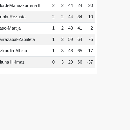
lordi-Mariezkurrena II
2
2
44
24
20
rtola-Rezusta
2
2
44
34
10
aso-Martija
1
2
43
41
2
arrazabal-Zabaleta
1
3
59
64
-5
zkurdia-Albisu
1
3
48
65
-17
ltuna III-Imaz
0
3
29
66
-37