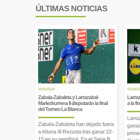
ÚLTIMAS NOTICIAS
06/08/2026
05/08/2
Zabala-Zabaleta y Larrazabal-
Larraz
Mariezkurrena II disputarán la final
a la f
del Torneo La Blanca
Larra
Zabala-Zabaleta han dejado fuera
ganad
a Altuna III-Rezusta tras ganar 22-
prime
15 en su semifinal. En el Serie B,