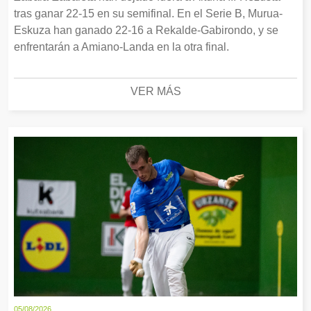
tras ganar 22-15 en su semifinal. En el Serie B, Murua-
Eskuza han ganado 22-16 a Rekalde-Gabirondo, y se
enfrentarán a Amiano-Landa en la otra final.
VER MÁS
05/08/2026