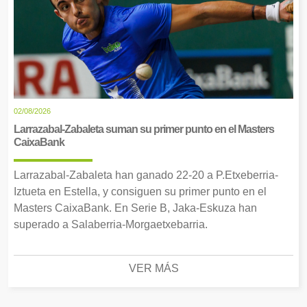
02/08/2026
Larrazabal-Zabaleta suman su primer punto en el Masters
CaixaBank
Larrazabal-Zabaleta han ganado 22-20 a P.Etxeberria-
Iztueta en Estella, y consiguen su primer punto en el
Masters CaixaBank. En Serie B, Jaka-Eskuza han
superado a Salaberria-Morgaetxebarria.
VER MÁS