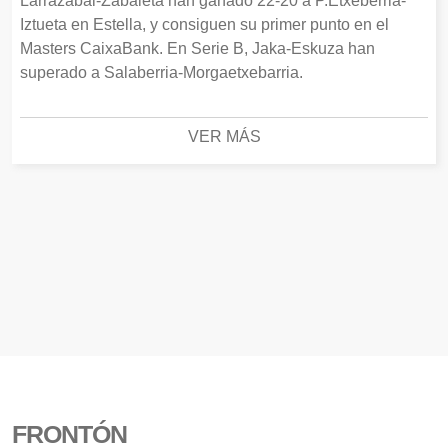
Larrazabal-Zabaleta han ganado 22-20 a P.Etxeberria-
Iztueta en Estella, y consiguen su primer punto en el
Masters CaixaBank. En Serie B, Jaka-Eskuza han
superado a Salaberria-Morgaetxebarria.
VER MÁS
FRONTÓN