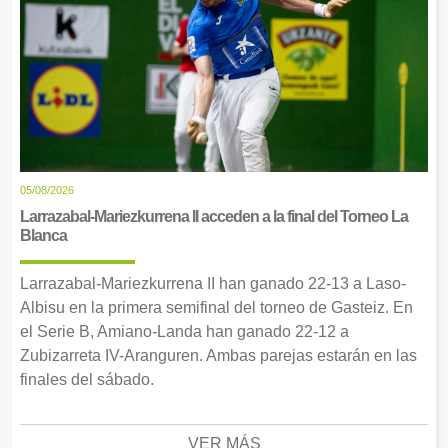
05/08/2026
Larrazabal-Mariezkurrena II acceden a la final del Torneo La
Blanca
Larrazabal-Mariezkurrena II han ganado 22-13 a Laso-
Albisu en la primera semifinal del torneo de Gasteiz. En
el Serie B, Amiano-Landa han ganado 22-12 a
Zubizarreta IV-Aranguren. Ambas parejas estarán en las
finales del sábado.
VER MÁS