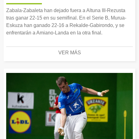
Zabala-Zabaleta han dejado fuera a Altuna III-Rezusta
tras ganar 22-15 en su semifinal. En el Serie B, Murua-
Eskuza han ganado 22-16 a Rekalde-Gabirondo, y se
enfrentarán a Amiano-Landa en la otra final.
VER MÁS