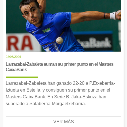
02/08/2026
Larrazabal-Zabaleta suman su primer punto en el Masters
CaixaBank
Larrazabal-Zabaleta han ganado 22-20 a P.Etxeberria-
Iztueta en Estella, y consiguen su primer punto en el
Masters CaixaBank. En Serie B, Jaka-Eskuza han
superado a Salaberria-Morgaetxebarria.
VER MÁS