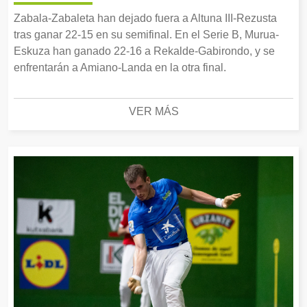
Zabala-Zabaleta han dejado fuera a Altuna III-Rezusta
tras ganar 22-15 en su semifinal. En el Serie B, Murua-
Eskuza han ganado 22-16 a Rekalde-Gabirondo, y se
enfrentarán a Amiano-Landa en la otra final.
VER MÁS