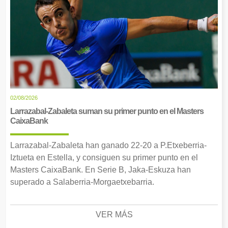
02/08/2026
Larrazabal-Zabaleta suman su primer punto en el Masters
CaixaBank
Larrazabal-Zabaleta han ganado 22-20 a P.Etxeberria-
Iztueta en Estella, y consiguen su primer punto en el
Masters CaixaBank. En Serie B, Jaka-Eskuza han
superado a Salaberria-Morgaetxebarria.
VER MÁS