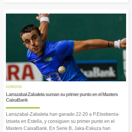
02/08/2026
Larrazabal-Zabaleta suman su primer punto en el Masters
CaixaBank
Larrazabal-Zabaleta han ganado 22-20 a P.Etxeberria-
Iztueta en Estella, y consiguen su primer punto en el
Masters CaixaBank. En Serie B, Jaka-Eskuza han