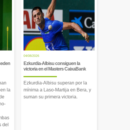
04/08/2026
cceden
Ezkurdia-Albisu consiguen la
victoria en el Masters CaixaBank
 han
Ezkurdia-Albisu superan por la
en la
mínima a Laso-Martija en Bera, y
 de
suman su primera victoria.
no-
Ambas
s del