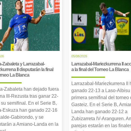
026
05/08/2026
-Zabaleta y Larrazabal-
Larrazabal-Mariezkurrena II a
kurrena II disputarán la final
a la final del Torneo La Blanca
orneo La Blanca
Larrazabal-Mariezkurrena II
a-Zabaleta han dejado fuera
ganado 22-13 a Laso-Albisu 
una III-Rezusta tras ganar 22-
primera semifinal del torneo
 su semifinal. En el Serie B,
Gasteiz. En el Serie B, Amia
-Eskuza han ganado 22-16
Landa han ganado 22-12 a
alde-Gabirondo, y se
Zubizarreta IV-Aranguren. 
ntarán a Amiano-Landa en la
parejas estarán en las finale