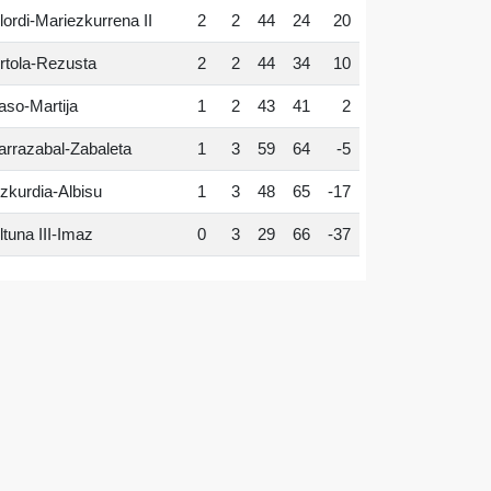
lordi-Mariezkurrena II
2
2
44
24
20
rtola-Rezusta
2
2
44
34
10
aso-Martija
1
2
43
41
2
arrazabal-Zabaleta
1
3
59
64
-5
zkurdia-Albisu
1
3
48
65
-17
ltuna III-Imaz
0
3
29
66
-37