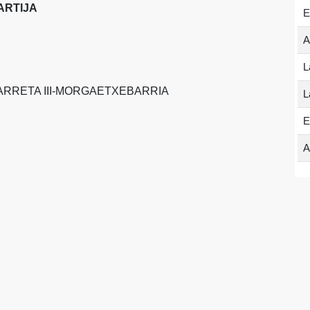
ARTIJA
E
A
L
ZARRETA III-MORGAETXEBARRIA
L
E
A