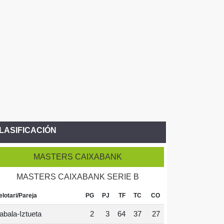
LASIFICACIÓN
MASTERS CAIXABANK
MASTERS CAIXABANK SERIE B
elotari/Pareja
PG
PJ
TF
TC
CO
abala-Iztueta
2
3
64
37
27