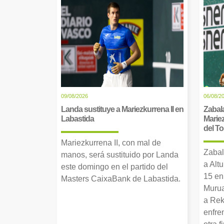
09/08/2026
06/08/2
Landa sustituye a Mariezkurrena II en
Zabala
Labastida
Mariez
del T
Mariezkurrena II, con mal de
Zabal
manos, será sustituido por Landa
a Alt
este domingo en el partido del
15 en
Masters CaixaBank de Labastida.
Murua
a Rek
enfre