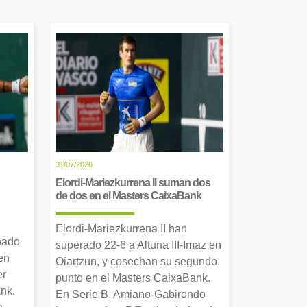
31/07/2026
Elordi-Mariezkurrena II suman dos
de dos en el Masters CaixaBank
Elordi-Mariezkurrena II han
nado
superado 22-6 a Altuna III-Imaz en
en
Oiartzun, y cosechan su segundo
er
punto en el Masters CaixaBank.
nk.
En Serie B, Amiano-Gabirondo