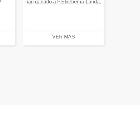
n
han ganado a P.Etxeberria-Landa.
VER MÁS