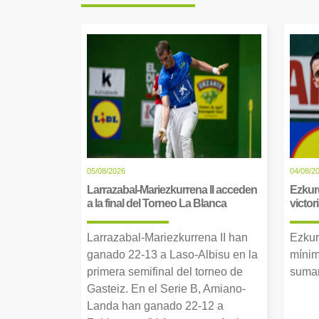
05/08/2026
04/08/2
Larrazabal-Mariezkurrena II acceden
Ezkur
a la final del Torneo La Blanca
victor
Larrazabal-Mariezkurrena II han
Ezkur
ganado 22-13 a Laso-Albisu en la
mínim
primera semifinal del torneo de
suman
Gasteiz. En el Serie B, Amiano-
Landa han ganado 22-12 a