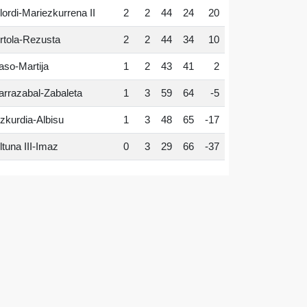
lordi-Mariezkurrena II
2
2
44
24
20
rtola-Rezusta
2
2
44
34
10
aso-Martija
1
2
43
41
2
arrazabal-Zabaleta
1
3
59
64
-5
zkurdia-Albisu
1
3
48
65
-17
ltuna III-Imaz
0
3
29
66
-37