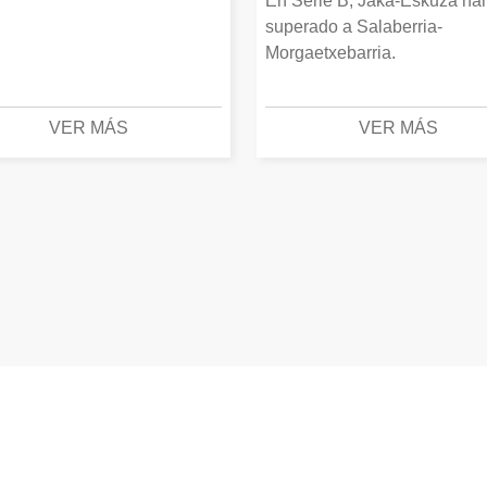
En Serie B, Jaka-Eskuza ha
superado a Salaberria-
Morgaetxebarria.
VER MÁS
VER MÁS