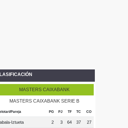
LASIFICACIÓN
MASTERS CAIXABANK
MASTERS CAIXABANK SERIE B
elotari/Pareja
PG
PJ
TF
TC
CO
abala-Iztueta
2
3
64
37
27