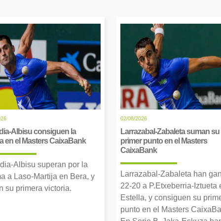
026
02/08/2026
dia-Albisu consiguen la
Larrazabal-Zabaleta suman su
ia en el Masters CaixaBank
primer punto en el Masters
CaixaBank
dia-Albisu superan por la
Larrazabal-Zabaleta han ga
a a Laso-Martija en Bera, y
22-20 a P.Etxeberria-Iztueta 
 su primera victoria.
Estella, y consiguen su prim
punto en el Masters CaixaBa