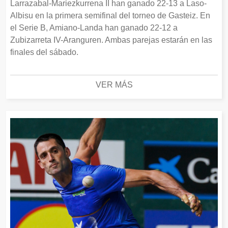
Larrazabal-Mariezkurrena II han ganado 22-13 a Laso-
Albisu en la primera semifinal del torneo de Gasteiz. En
el Serie B, Amiano-Landa han ganado 22-12 a
Zubizarreta IV-Aranguren. Ambas parejas estarán en las
finales del sábado.
VER MÁS