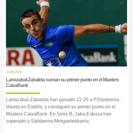
02/08/2026
Larrazabal-Zabaleta suman su primer punto en el Masters
CaixaBank
Larrazabal-Zabaleta han ganado 22-20 a P.Etxeberria-
Iztueta en Estella, y consiguen su primer punto en el
Masters CaixaBank. En Serie B, Jaka-Eskuza han
superado a Salaberria-Morgaetxebarria.