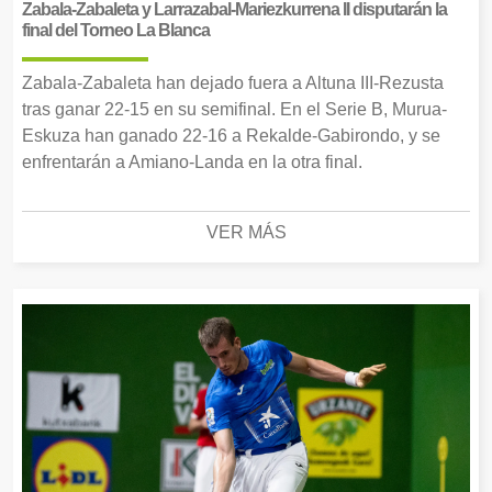
Zabala-Zabaleta y Larrazabal-Mariezkurrena II disputarán la
final del Torneo La Blanca
Zabala-Zabaleta han dejado fuera a Altuna III-Rezusta
tras ganar 22-15 en su semifinal. En el Serie B, Murua-
Eskuza han ganado 22-16 a Rekalde-Gabirondo, y se
enfrentarán a Amiano-Landa en la otra final.
VER MÁS