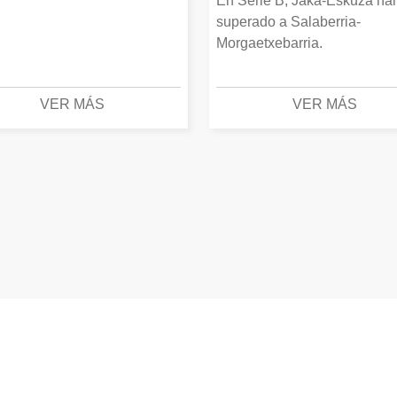
En Serie B, Jaka-Eskuza ha
superado a Salaberria-
Morgaetxebarria.
VER MÁS
VER MÁS