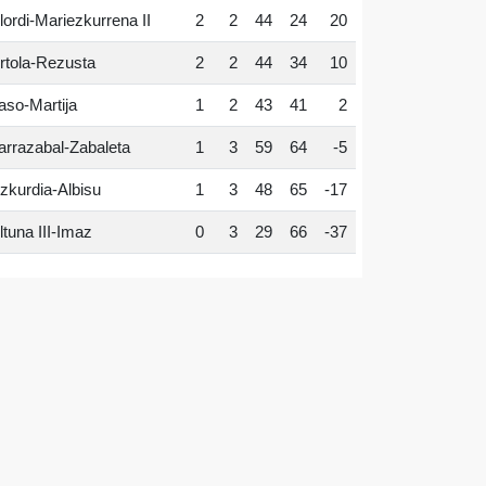
lordi-Mariezkurrena II
2
2
44
24
20
rtola-Rezusta
2
2
44
34
10
aso-Martija
1
2
43
41
2
arrazabal-Zabaleta
1
3
59
64
-5
zkurdia-Albisu
1
3
48
65
-17
ltuna III-Imaz
0
3
29
66
-37