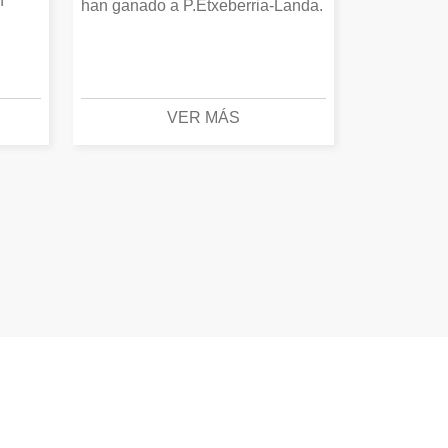
n
han ganado a P.Etxeberria-Landa.
VER MÁS