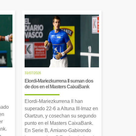
31/07/2026
Elordi-Mariezkurrena II suman dos
de dos en el Masters CaixaBank
Elordi-Mariezkurrena II han
nado
superado 22-6 a Altuna III-Imaz en
en
Oiartzun, y cosechan su segundo
er
punto en el Masters CaixaBank.
nk.
En Serie B, Amiano-Gabirondo