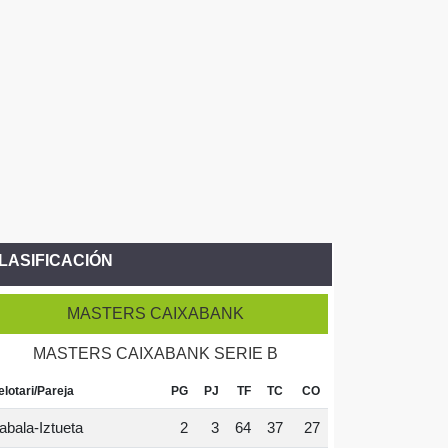
LASIFICACIÓN
MASTERS CAIXABANK
MASTERS CAIXABANK SERIE B
elotari/Pareja
PG
PJ
TF
TC
CO
abala-Iztueta
2
3
64
37
27