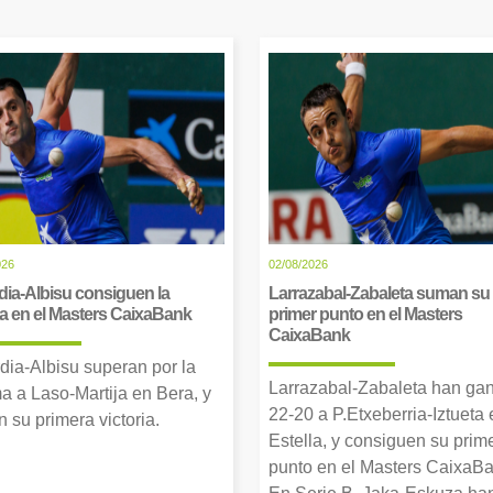
026
02/08/2026
dia-Albisu consiguen la
Larrazabal-Zabaleta suman su
ia en el Masters CaixaBank
primer punto en el Masters
CaixaBank
dia-Albisu superan por la
Larrazabal-Zabaleta han ga
a a Laso-Martija en Bera, y
22-20 a P.Etxeberria-Iztueta 
 su primera victoria.
Estella, y consiguen su prim
punto en el Masters CaixaBa