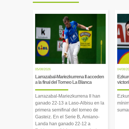
05/08/2026
04/08/2
Larrazabal-Mariezkurrena II acceden
Ezkur
a la final del Torneo La Blanca
victor
Larrazabal-Mariezkurrena II han
Ezkur
ganado 22-13 a Laso-Albisu en la
mínim
primera semifinal del torneo de
suman
Gasteiz. En el Serie B, Amiano-
Landa han ganado 22-12 a