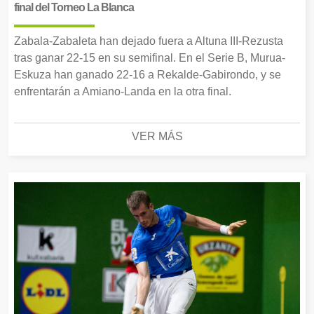
final del Torneo La Blanca
Zabala-Zabaleta han dejado fuera a Altuna III-Rezusta
tras ganar 22-15 en su semifinal. En el Serie B, Murua-
Eskuza han ganado 22-16 a Rekalde-Gabirondo, y se
enfrentarán a Amiano-Landa en la otra final.
VER MÁS