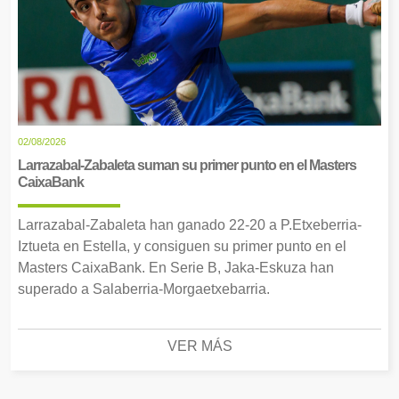
02/08/2026
Larrazabal-Zabaleta suman su primer punto en el Masters
CaixaBank
Larrazabal-Zabaleta han ganado 22-20 a P.Etxeberria-
Iztueta en Estella, y consiguen su primer punto en el
Masters CaixaBank. En Serie B, Jaka-Eskuza han
superado a Salaberria-Morgaetxebarria.
VER MÁS