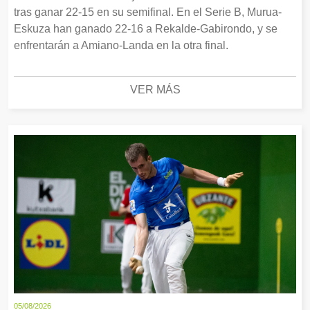
tras ganar 22-15 en su semifinal. En el Serie B, Murua-
Eskuza han ganado 22-16 a Rekalde-Gabirondo, y se
enfrentarán a Amiano-Landa en la otra final.
VER MÁS
05/08/2026