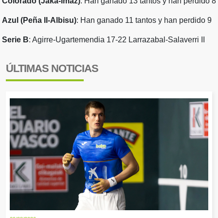
Colorado (Jaka-Imaz)
: Han ganado 13 tantos y han perdido 8
Azul (Peña II-Albisu)
: Han ganado 11 tantos y han perdido 9
Serie B
: Agirre-Ugartemendia 17-22 Larrazabal-Salaverri II
ÚLTIMAS NOTICIAS