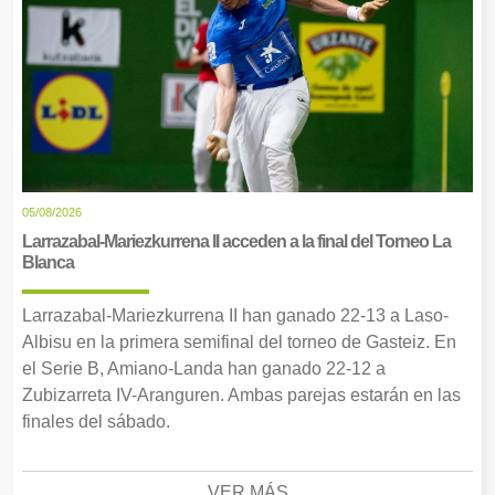
05/08/2026
Larrazabal-Mariezkurrena II acceden a la final del Torneo La
Blanca
Larrazabal-Mariezkurrena II han ganado 22-13 a Laso-
Albisu en la primera semifinal del torneo de Gasteiz. En
el Serie B, Amiano-Landa han ganado 22-12 a
Zubizarreta IV-Aranguren. Ambas parejas estarán en las
finales del sábado.
VER MÁS