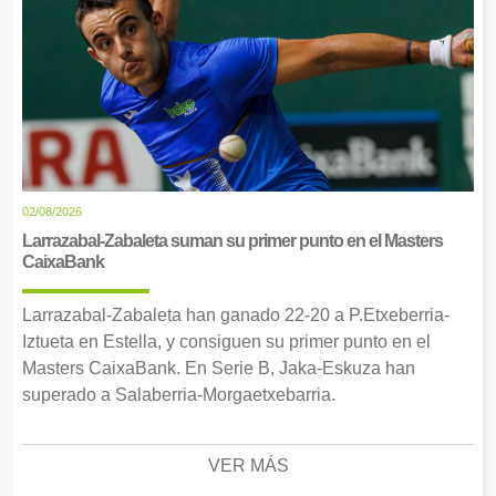
02/08/2026
Larrazabal-Zabaleta suman su primer punto en el Masters
CaixaBank
Larrazabal-Zabaleta han ganado 22-20 a P.Etxeberria-
Iztueta en Estella, y consiguen su primer punto en el
Masters CaixaBank. En Serie B, Jaka-Eskuza han
superado a Salaberria-Morgaetxebarria.
VER MÁS