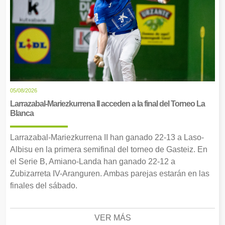
05/08/2026
Larrazabal-Mariezkurrena II acceden a la final del Torneo La
Blanca
Larrazabal-Mariezkurrena II han ganado 22-13 a Laso-
Albisu en la primera semifinal del torneo de Gasteiz. En
el Serie B, Amiano-Landa han ganado 22-12 a
Zubizarreta IV-Aranguren. Ambas parejas estarán en las
finales del sábado.
VER MÁS