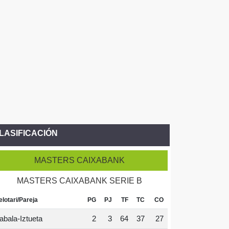
LASIFICACIÓN
MASTERS CAIXABANK
MASTERS CAIXABANK SERIE B
elotari/Pareja
PG
PJ
TF
TC
CO
abala-Iztueta
2
3
64
37
27