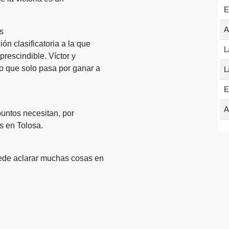
E
A
s
n clasificatoria a la que
L
prescindible. Víctor y
o que solo pasa por ganar a
L
E
A
 puntos necesitan, por
es en Tolosa.
ede aclarar muchas cosas en