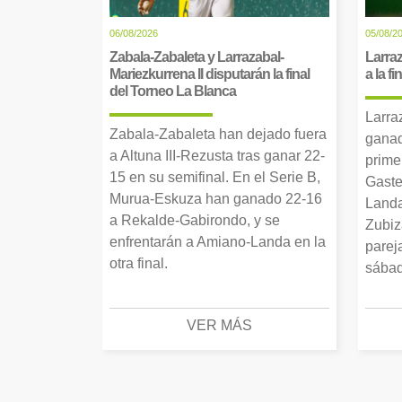
06/08/2026
05/08/2
Zabala-Zabaleta y Larrazabal-
Larraz
Mariezkurrena II disputarán la final
a la f
del Torneo La Blanca
Larra
Zabala-Zabaleta han dejado fuera
ganad
a Altuna III-Rezusta tras ganar 22-
prime
15 en su semifinal. En el Serie B,
Gaste
Murua-Eskuza han ganado 22-16
Landa
a Rekalde-Gabirondo, y se
Zubiz
enfrentarán a Amiano-Landa en la
parej
otra final.
sábad
VER MÁS