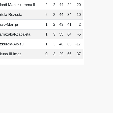
lordi-Mariezkurrena II
2
2
44
24
20
rtola-Rezusta
2
2
44
34
10
aso-Martija
1
2
43
41
2
arrazabal-Zabaleta
1
3
59
64
-5
zkurdia-Albisu
1
3
48
65
-17
ltuna III-Imaz
0
3
29
66
-37