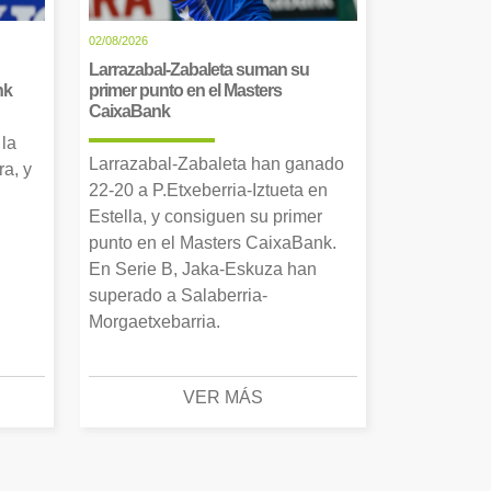
02/08/2026
Larrazabal-Zabaleta suman su
nk
primer punto en el Masters
CaixaBank
 la
Larrazabal-Zabaleta han ganado
a, y
22-20 a P.Etxeberria-Iztueta en
Estella, y consiguen su primer
punto en el Masters CaixaBank.
En Serie B, Jaka-Eskuza han
superado a Salaberria-
Morgaetxebarria.
VER MÁS