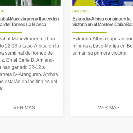
026
04/08/2026
abal-Mariezkurrena II acceden
Ezkurdia-Albisu consiguen la
inal del Torneo La Blanca
victoria en el Masters CaixaBa
zabal-Mariezkurrena II han
Ezkurdia-Albisu superan por
o 22-13 a Laso-Albisu en la
mínima a Laso-Martija en Ber
ra semifinal del torneo de
suman su primera victoria.
iz. En el Serie B, Amiano-
 han ganado 22-12 a
arreta IV-Aranguren. Ambas
as estarán en las finales del
o.
VER MÁS
VER MÁS