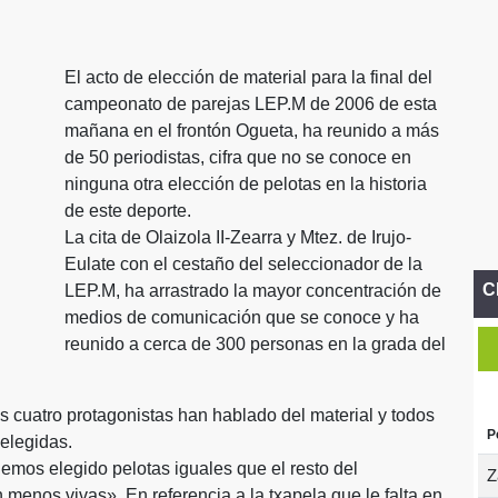
El acto de elección de material para la final del
campeonato de parejas LEP.M de 2006 de esta
mañana en el frontón Ogueta, ha reunido a más
de 50 periodistas, cifra que no se conoce en
ninguna otra elección de pelotas en la historia
de este deporte.
La cita de Olaizola II-Zearra y Mtez. de Irujo-
Eulate con el cestaño del seleccionador de la
C
LEP.M, ha arrastrado la mayor concentración de
medios de comunicación que se conoce y ha
reunido a cerca de 300 personas en la grada del
os cuatro protagonistas han hablado del material y todos
P
elegidas.
os elegido pelotas iguales que el resto del
Z
enos vivas». En referencia a la txapela que le falta en