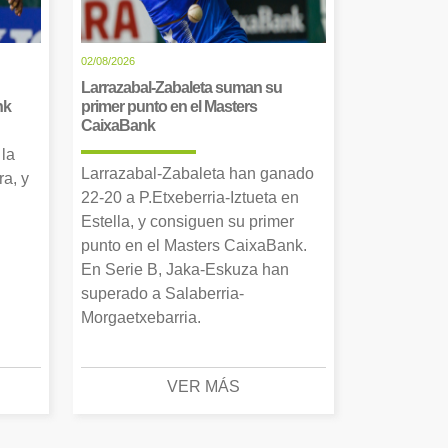
02/08/2026
Larrazabal-Zabaleta suman su
nk
primer punto en el Masters
CaixaBank
 la
Larrazabal-Zabaleta han ganado
a, y
22-20 a P.Etxeberria-Iztueta en
Estella, y consiguen su primer
punto en el Masters CaixaBank.
En Serie B, Jaka-Eskuza han
superado a Salaberria-
Morgaetxebarria.
VER MÁS