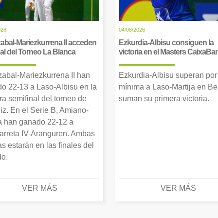
026
04/08/2026
abal-Mariezkurrena II acceden
Ezkurdia-Albisu consiguen la
inal del Torneo La Blanca
victoria en el Masters CaixaBa
zabal-Mariezkurrena II han
Ezkurdia-Albisu superan por
o 22-13 a Laso-Albisu en la
mínima a Laso-Martija en Ber
ra semifinal del torneo de
suman su primera victoria.
iz. En el Serie B, Amiano-
 han ganado 22-12 a
arreta IV-Aranguren. Ambas
as estarán en las finales del
o.
VER MÁS
VER MÁS