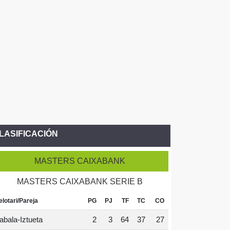
LASIFICACIÓN
MASTERS CAIXABANK
MASTERS CAIXABANK SERIE B
elotari/Pareja
PG
PJ
TF
TC
CO
abala-Iztueta
2
3
64
37
27