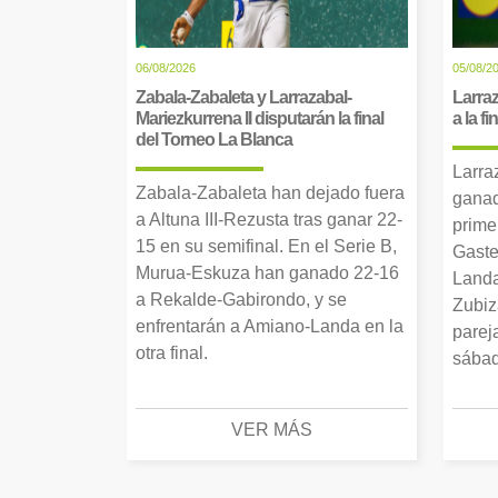
06/08/2026
05/08/2
Zabala-Zabaleta y Larrazabal-
Larraz
Mariezkurrena II disputarán la final
a la f
del Torneo La Blanca
Larra
Zabala-Zabaleta han dejado fuera
ganad
a Altuna III-Rezusta tras ganar 22-
prime
15 en su semifinal. En el Serie B,
Gaste
Murua-Eskuza han ganado 22-16
Landa
a Rekalde-Gabirondo, y se
Zubiz
enfrentarán a Amiano-Landa en la
parej
otra final.
sábad
VER MÁS