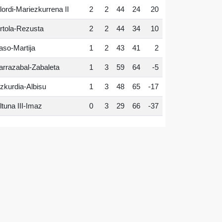
lordi-Mariezkurrena II
2
2
44
24
20
rtola-Rezusta
2
2
44
34
10
aso-Martija
1
2
43
41
2
arrazabal-Zabaleta
1
3
59
64
-5
zkurdia-Albisu
1
3
48
65
-17
ltuna III-Imaz
0
3
29
66
-37