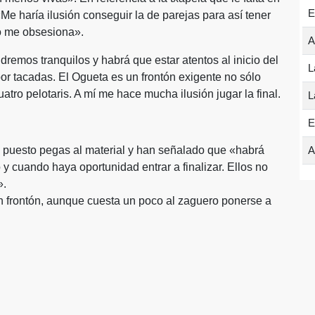
E
e haría ilusión conseguir la de parejas para así tener
o me obsesiona».
A
emos tranquilos y habrá que estar atentos al inicio del
L
r tacadas. El Ogueta es un frontón exigente no sólo
atro pelotaris. A mí me hace mucha ilusión jugar la final.
L
E
n puesto pegas al material y han señalado que «habrá
A
o y cuando haya oportunidad entrar a finalizar. Ellos no
».
n frontón, aunque cuesta un poco al zaguero ponerse a