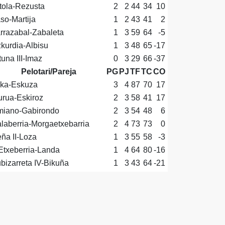
tola-Rezusta
2
2
44
34
10
so-Martija
1
2
43
41
2
rrazabal-Zabaleta
1
3
59
64
-5
kurdia-Albisu
1
3
48
65
-17
tuna III-Imaz
0
3
29
66
-37
Pelotari/Pareja
PG
PJ
TF
TC
CO
ka-Eskuza
3
4
87
70
17
rua-Eskiroz
2
3
58
41
17
iano-Gabirondo
2
3
54
48
6
laberria-Morgaetxebarria
2
4
73
73
0
ña II-Loza
1
3
55
58
-3
Etxeberria-Landa
1
4
64
80
-16
bizarreta IV-Bikuña
1
3
43
64
-21