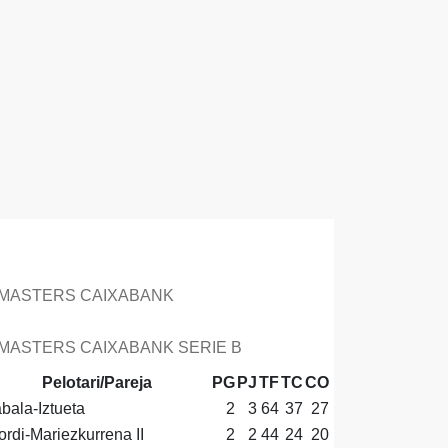
LASIFICACIÓN
MASTERS CAIXABANK
MASTERS CAIXABANK SERIE B
Pelotari/Pareja
PG
PJ
TF
TC
CO
bala-Iztueta
2
3
64
37
27
ordi-Mariezkurrena II
2
2
44
24
20