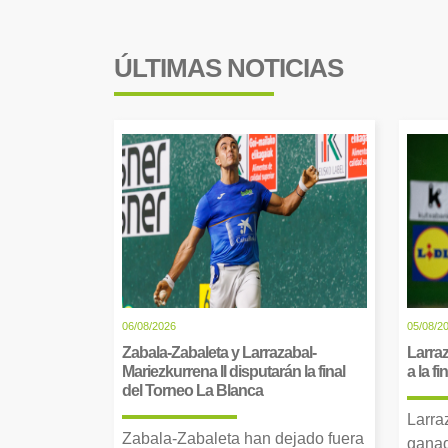
ÚLTIMAS NOTICIAS
06/08/2026
05/08/2
Zabala-Zabaleta y Larrazabal-
Larraz
Mariezkurrena II disputarán la final
a la f
del Torneo La Blanca
Larra
Zabala-Zabaleta han dejado fuera
ganad