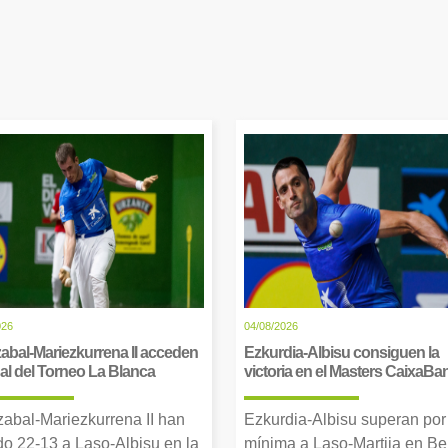
026
04/08/2026
abal-Mariezkurrena II acceden
Ezkurdia-Albisu consiguen la
inal del Torneo La Blanca
victoria en el Masters CaixaBa
zabal-Mariezkurrena II han
Ezkurdia-Albisu superan por
o 22-13 a Laso-Albisu en la
mínima a Laso-Martija en Ber