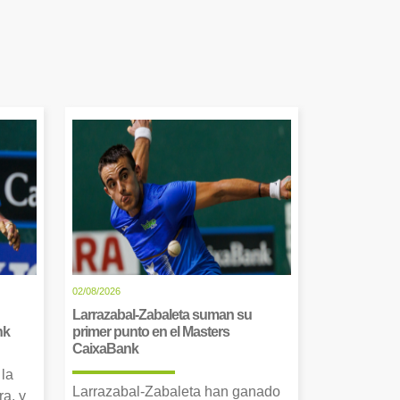
02/08/2026
Larrazabal-Zabaleta suman su
nk
primer punto en el Masters
CaixaBank
 la
Larrazabal-Zabaleta han ganado
a, y