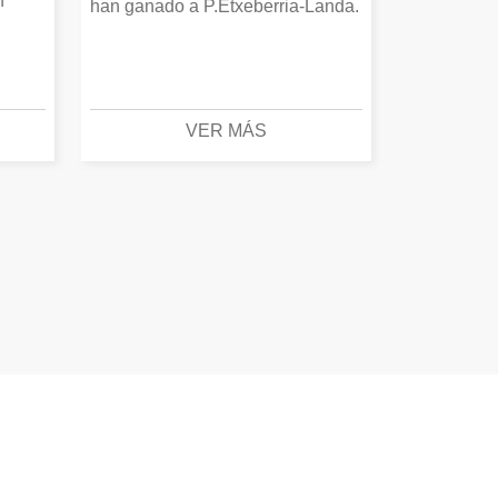
n
han ganado a P.Etxeberria-Landa.
VER MÁS