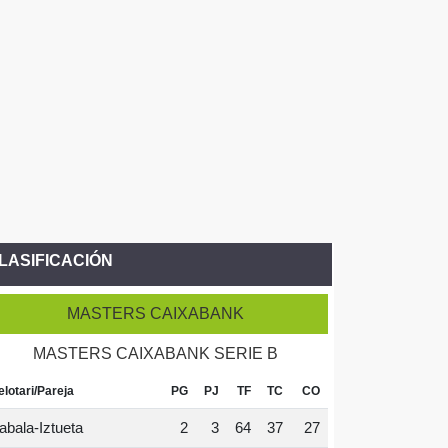
LASIFICACIÓN
MASTERS CAIXABANK
MASTERS CAIXABANK SERIE B
elotari/Pareja
PG
PJ
TF
TC
CO
abala-Iztueta
2
3
64
37
27