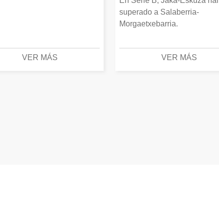
En Serie B, Jaka-Eskuza ha
superado a Salaberria-
Morgaetxebarria.
VER MÁS
VER MÁS