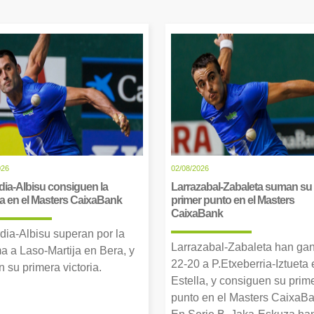
026
02/08/2026
dia-Albisu consiguen la
Larrazabal-Zabaleta suman su
ia en el Masters CaixaBank
primer punto en el Masters
CaixaBank
dia-Albisu superan por la
Larrazabal-Zabaleta han ga
a a Laso-Martija en Bera, y
22-20 a P.Etxeberria-Iztueta 
 su primera victoria.
Estella, y consiguen su prim
punto en el Masters CaixaBa