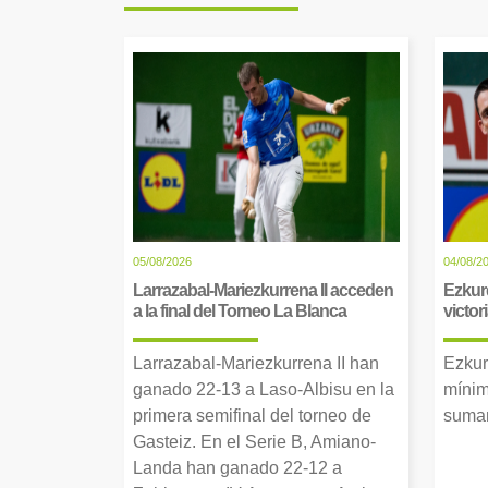
05/08/2026
04/08/2
Larrazabal-Mariezkurrena II acceden
Ezkur
a la final del Torneo La Blanca
victor
Larrazabal-Mariezkurrena II han
Ezkur
ganado 22-13 a Laso-Albisu en la
mínim
primera semifinal del torneo de
suman
Gasteiz. En el Serie B, Amiano-
Landa han ganado 22-12 a