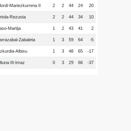
lordi-Mariezkurrena II
2
2
44
24
20
rtola-Rezusta
2
2
44
34
10
aso-Martija
1
2
43
41
2
arrazabal-Zabaleta
1
3
59
64
-5
zkurdia-Albisu
1
3
48
65
-17
ltuna III-Imaz
0
3
29
66
-37