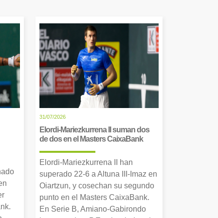
31/07/2026
Elordi-Mariezkurrena II suman dos
de dos en el Masters CaixaBank
Elordi-Mariezkurrena II han
nado
superado 22-6 a Altuna III-Imaz en
en
Oiartzun, y cosechan su segundo
er
punto en el Masters CaixaBank.
nk.
En Serie B, Amiano-Gabirondo