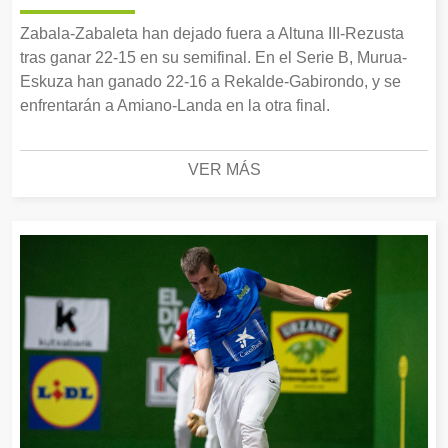
Zabala-Zabaleta han dejado fuera a Altuna III-Rezusta
tras ganar 22-15 en su semifinal. En el Serie B, Murua-
Eskuza han ganado 22-16 a Rekalde-Gabirondo, y se
enfrentarán a Amiano-Landa en la otra final.
VER MÁS