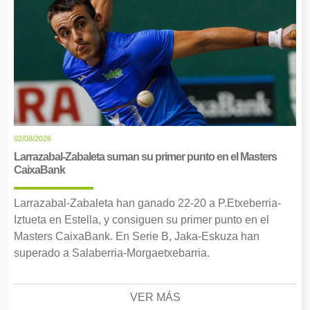
02/08/2026
Larrazabal-Zabaleta suman su primer punto en el Masters
CaixaBank
Larrazabal-Zabaleta han ganado 22-20 a P.Etxeberria-
Iztueta en Estella, y consiguen su primer punto en el
Masters CaixaBank. En Serie B, Jaka-Eskuza han
superado a Salaberria-Morgaetxebarria.
VER MÁS