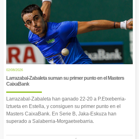
02/08/2026
Larrazabal-Zabaleta suman su primer punto en el Masters
CaixaBank
Larrazabal-Zabaleta han ganado 22-20 a P.Etxeberria-
Iztueta en Estella, y consiguen su primer punto en el
Masters CaixaBank. En Serie B, Jaka-Eskuza han
superado a Salaberria-Morgaetxebarria.