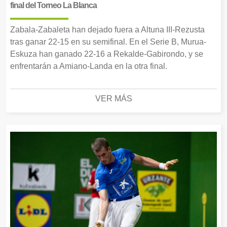
final del Torneo La Blanca
Zabala-Zabaleta han dejado fuera a Altuna III-Rezusta
tras ganar 22-15 en su semifinal. En el Serie B, Murua-
Eskuza han ganado 22-16 a Rekalde-Gabirondo, y se
enfrentarán a Amiano-Landa en la otra final.
VER MÁS