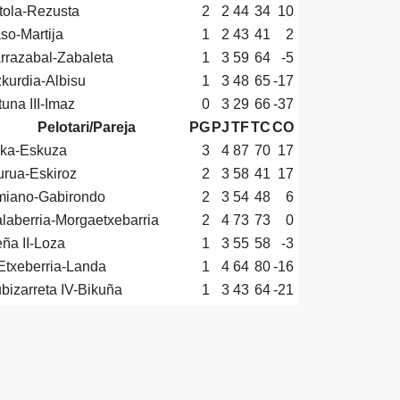
tola-Rezusta
2
2
44
34
10
so-Martija
1
2
43
41
2
rrazabal-Zabaleta
1
3
59
64
-5
kurdia-Albisu
1
3
48
65
-17
tuna III-Imaz
0
3
29
66
-37
Pelotari/Pareja
PG
PJ
TF
TC
CO
ka-Eskuza
3
4
87
70
17
rua-Eskiroz
2
3
58
41
17
iano-Gabirondo
2
3
54
48
6
laberria-Morgaetxebarria
2
4
73
73
0
ña II-Loza
1
3
55
58
-3
Etxeberria-Landa
1
4
64
80
-16
bizarreta IV-Bikuña
1
3
43
64
-21