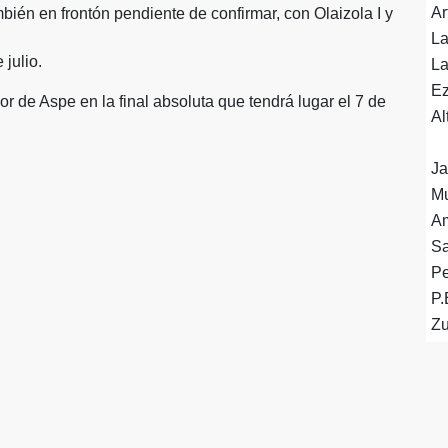
Ar
bién en frontón pendiente de confirmar, con Olaizola I y
La
 julio.
La
Ez
r de Aspe en la final absoluta que tendrá lugar el 7 de
Al
Ja
Mu
Am
Sa
Pe
P.
Zu