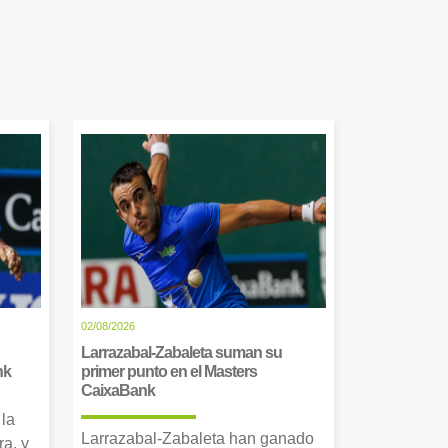
02/08/2026
Larrazabal-Zabaleta suman su
nk
primer punto en el Masters
CaixaBank
 la
Larrazabal-Zabaleta han ganado
a, y