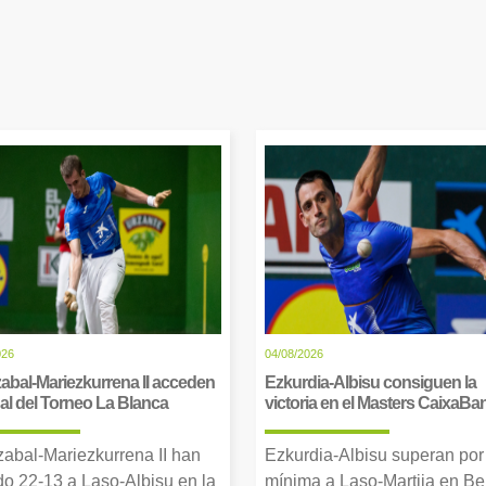
026
04/08/2026
abal-Mariezkurrena II acceden
Ezkurdia-Albisu consiguen la
inal del Torneo La Blanca
victoria en el Masters CaixaBa
zabal-Mariezkurrena II han
Ezkurdia-Albisu superan por
o 22-13 a Laso-Albisu en la
mínima a Laso-Martija en Ber