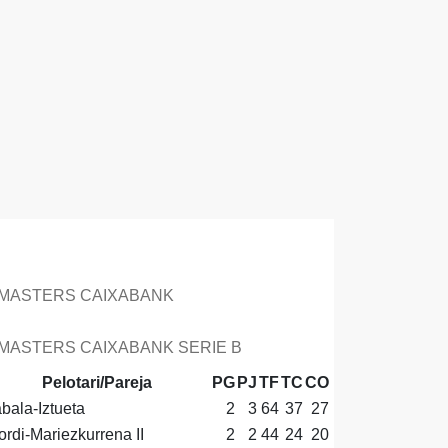
LASIFICACIÓN
MASTERS CAIXABANK
MASTERS CAIXABANK SERIE B
Pelotari/Pareja
PG
PJ
TF
TC
CO
bala-Iztueta
2
3
64
37
27
ordi-Mariezkurrena II
2
2
44
24
20