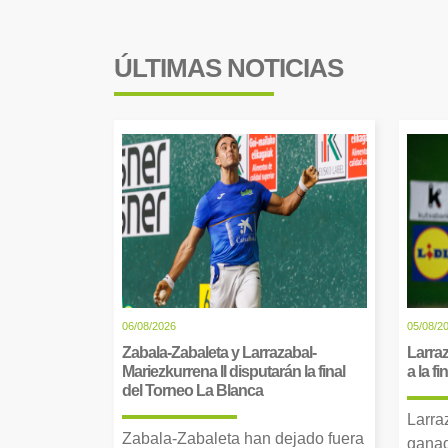
ÚLTIMAS NOTICIAS
06/08/2026
05/08/2
Zabala-Zabaleta y Larrazabal-
Larraz
Mariezkurrena II disputarán la final
a la f
del Torneo La Blanca
Larra
Zabala-Zabaleta han dejado fuera
ganad