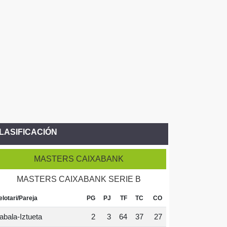
LASIFICACIÓN
MASTERS CAIXABANK
MASTERS CAIXABANK SERIE B
elotari/Pareja
PG
PJ
TF
TC
CO
abala-Iztueta
2
3
64
37
27