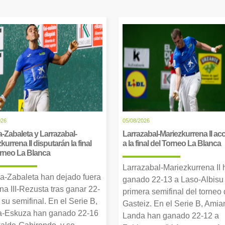
026
05/08/2026
-Zabaleta y Larrazabal-
Larrazabal-Mariezkurrena II a
kurrena II disputarán la final
a la final del Torneo La Blanca
orneo La Blanca
Larrazabal-Mariezkurrena II
a-Zabaleta han dejado fuera
ganado 22-13 a Laso-Albisu 
una III-Rezusta tras ganar 22-
primera semifinal del torneo
 su semifinal. En el Serie B,
Gasteiz. En el Serie B, Amia
-Eskuza han ganado 22-16
Landa han ganado 22-12 a