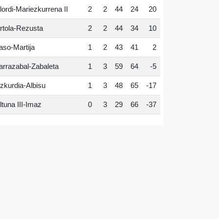
lordi-Mariezkurrena II
2
2
44
24
20
rtola-Rezusta
2
2
44
34
10
aso-Martija
1
2
43
41
2
arrazabal-Zabaleta
1
3
59
64
-5
zkurdia-Albisu
1
3
48
65
-17
ltuna III-Imaz
0
3
29
66
-37