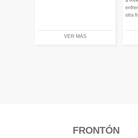
a Rek
enfre
otra f
VER MÁS
FRONTÓN