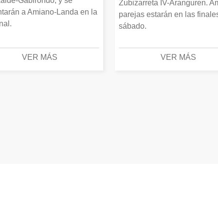
alde-Gabirondo, y se
Zubizarreta IV-Aranguren. 
ntarán a Amiano-Landa en la
parejas estarán en las finale
inal.
sábado.
VER MÁS
VER MÁS