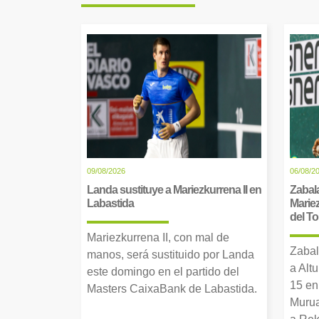
09/08/2026
06/08/2
Landa sustituye a Mariezkurrena II en
Zabala
Labastida
Mariez
del T
Mariezkurrena II, con mal de
Zabal
manos, será sustituido por Landa
a Alt
este domingo en el partido del
15 en
Masters CaixaBank de Labastida.
Murua