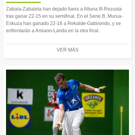
Zabala-Zabaleta han dejado fuera a Altuna III-Rezusta
tras ganar 22-15 en su semifinal. En el Serie B, Murua-
Eskuza han ganado 22-16 a Rekalde-Gabirondo, y se
enfrentarán a Amiano-Landa en la otra final.
VER MÁS