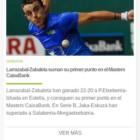
02/08/2026
Larrazabal-Zabaleta suman su primer punto en el Masters
CaixaBank
Larrazabal-Zabaleta han ganado 22-20 a P.Etxeberria-
Iztueta en Estella, y consiguen su primer punto en el
Masters CaixaBank. En Serie B, Jaka-Eskuza han
superado a Salaberria-Morgaetxebarria.
VER MÁS