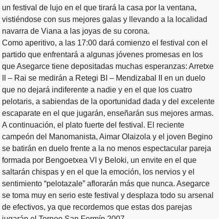
un festival de lujo en el que tirará la casa por la ventana,
vistiéndose con sus mejores galas y llevando a la localidad
navarra de Viana a las joyas de su corona.
Como aperitivo, a las 17:00 dará comienzo el festival con el
partido que enfrentará a algunas jóvenes promesas en los
que Asegarce tiene depositadas muchas esperanzas: Arretxe
II – Rai se medirán a Retegi BI – Mendizabal II en un duelo
que no dejará indiferente a nadie y en el que los cuatro
pelotaris, a sabiendas de la oportunidad dada y del excelente
escaparate en el que jugarán, enseñarán sus mejores armas.
A continuación, el plato fuerte del festival. El reciente
campeón del Manomanista, Aimar Olaizola y el joven Begino
se batirán en duelo frente a la no menos espectacular pareja
formada por Bengoetxea VI y Beloki, un envite en el que
saltarán chispas y en el que la emoción, los nervios y el
sentimiento “pelotazale” aflorarán más que nunca. Asegarce
se toma muy en serio este festival y desplaza todo su arsenal
de efectivos, ya que recordemos que estas dos parejas
jugarán el Torneo San Fermín 2007.