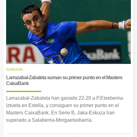
02/08/2026
Larrazabal-Zabaleta suman su primer punto en el Masters
CaixaBank
Larrazabal-Zabaleta han ganado 22-20 a P.Etxeberria-
Iztueta en Estella, y consiguen su primer punto en el
Masters CaixaBank. En Serie B, Jaka-Eskuza han
superado a Salaberria-Morgaetxebarria.