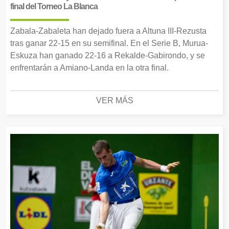
final del Torneo La Blanca
Zabala-Zabaleta han dejado fuera a Altuna III-Rezusta
tras ganar 22-15 en su semifinal. En el Serie B, Murua-
Eskuza han ganado 22-16 a Rekalde-Gabirondo, y se
enfrentarán a Amiano-Landa en la otra final.
VER MÁS