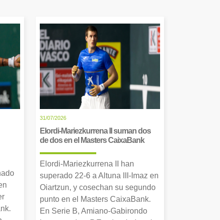
31/07/2026
Elordi-Mariezkurrena II suman dos
de dos en el Masters CaixaBank
Elordi-Mariezkurrena II han
nado
superado 22-6 a Altuna III-Imaz en
en
Oiartzun, y cosechan su segundo
er
punto en el Masters CaixaBank.
nk.
En Serie B, Amiano-Gabirondo