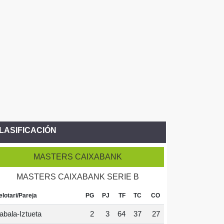
LASIFICACIÓN
MASTERS CAIXABANK
MASTERS CAIXABANK SERIE B
elotari/Pareja
PG
PJ
TF
TC
CO
abala-Iztueta
2
3
64
37
27