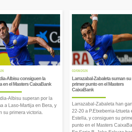
026
02/08/2026
dia-Albisu consiguen la
Larrazabal-Zabaleta suman su
ia en el Masters CaixaBank
primer punto en el Masters
CaixaBank
dia-Albisu superan por la
Larrazabal-Zabaleta han ga
a a Laso-Martija en Bera, y
22-20 a P.Etxeberria-Iztueta 
 su primera victoria.
Estella, y consiguen su prim
punto en el Masters CaixaBa