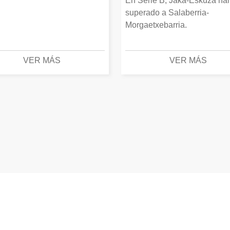
En Serie B, Jaka-Eskuza ha
superado a Salaberria-
Morgaetxebarria.
VER MÁS
VER MÁS