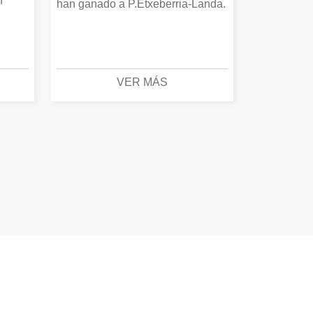
n
han ganado a P.Etxeberria-Landa.
VER MÁS