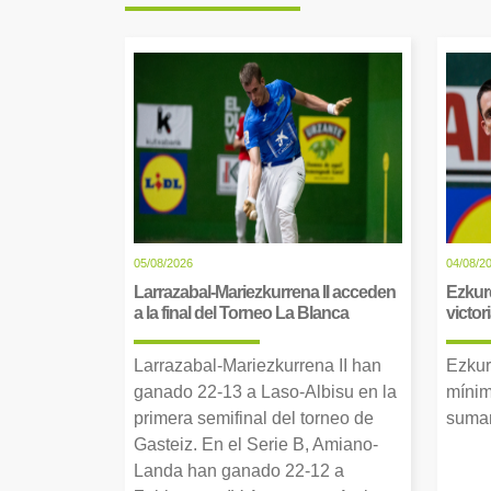
05/08/2026
04/08/2
Larrazabal-Mariezkurrena II acceden
Ezkur
a la final del Torneo La Blanca
victor
Larrazabal-Mariezkurrena II han
Ezkur
ganado 22-13 a Laso-Albisu en la
mínim
primera semifinal del torneo de
suman
Gasteiz. En el Serie B, Amiano-
Landa han ganado 22-12 a