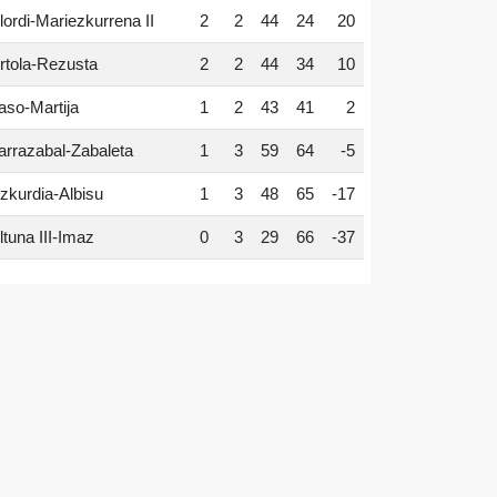
lordi-Mariezkurrena II
2
2
44
24
20
rtola-Rezusta
2
2
44
34
10
aso-Martija
1
2
43
41
2
arrazabal-Zabaleta
1
3
59
64
-5
zkurdia-Albisu
1
3
48
65
-17
ltuna III-Imaz
0
3
29
66
-37