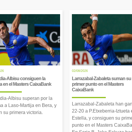
026
02/08/2026
dia-Albisu consiguen la
Larrazabal-Zabaleta suman su
ia en el Masters CaixaBank
primer punto en el Masters
CaixaBank
dia-Albisu superan por la
Larrazabal-Zabaleta han ga
a a Laso-Martija en Bera, y
22-20 a P.Etxeberria-Iztueta 
 su primera victoria.
Estella, y consiguen su prim
punto en el Masters CaixaBa