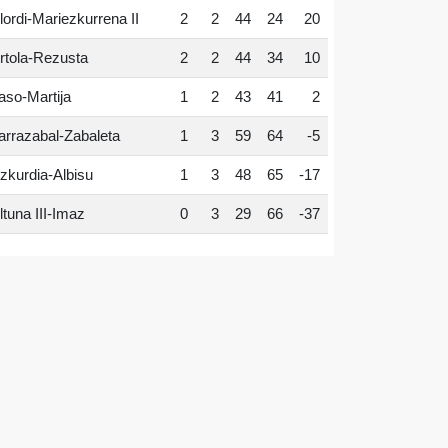
lordi-Mariezkurrena II
2
2
44
24
20
rtola-Rezusta
2
2
44
34
10
aso-Martija
1
2
43
41
2
arrazabal-Zabaleta
1
3
59
64
-5
zkurdia-Albisu
1
3
48
65
-17
ltuna III-Imaz
0
3
29
66
-37