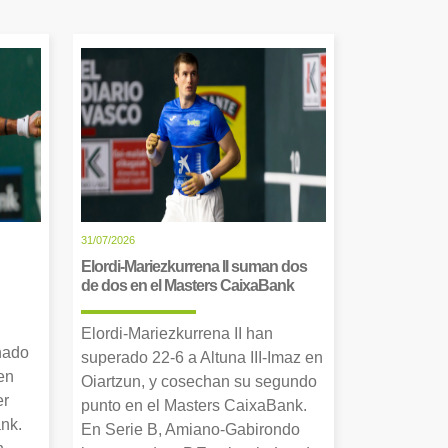
31/07/2026
Elordi-Mariezkurrena II suman dos
de dos en el Masters CaixaBank
Elordi-Mariezkurrena II han
nado
superado 22-6 a Altuna III-Imaz en
en
Oiartzun, y cosechan su segundo
er
punto en el Masters CaixaBank.
nk.
En Serie B, Amiano-Gabirondo