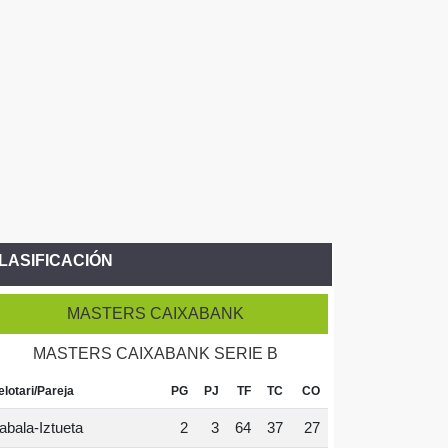
LASIFICACIÓN
MASTERS CAIXABANK
MASTERS CAIXABANK SERIE B
elotari/Pareja
PG
PJ
TF
TC
CO
abala-Iztueta
2
3
64
37
27