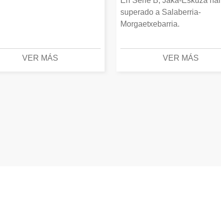
En Serie B, Jaka-Eskuza ha
superado a Salaberria-
Morgaetxebarria.
VER MÁS
VER MÁS