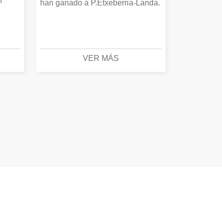
n
han ganado a P.Etxeberria-Landa.
VER MÁS