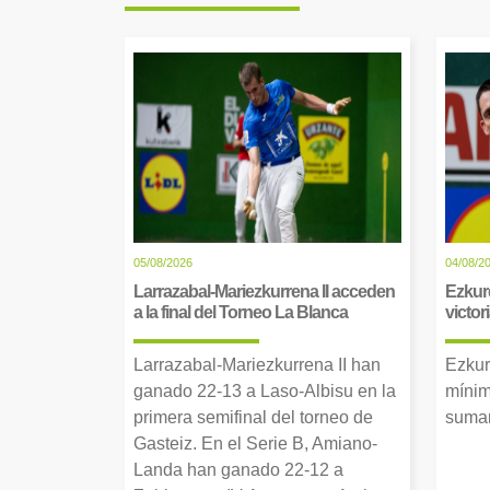
05/08/2026
04/08/2
Larrazabal-Mariezkurrena II acceden
Ezkur
a la final del Torneo La Blanca
victor
Larrazabal-Mariezkurrena II han
Ezkur
ganado 22-13 a Laso-Albisu en la
mínim
primera semifinal del torneo de
suman
Gasteiz. En el Serie B, Amiano-
Landa han ganado 22-12 a