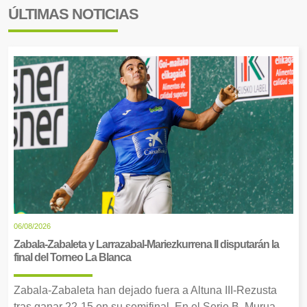
ÚLTIMAS NOTICIAS
06/08/2026
Zabala-Zabaleta y Larrazabal-Mariezkurrena II disputarán la
final del Torneo La Blanca
Zabala-Zabaleta han dejado fuera a Altuna III-Rezusta
tras ganar 22-15 en su semifinal. En el Serie B, Murua-