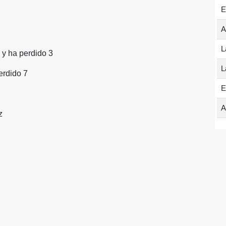
E
A
L
 y ha perdido 3
L
erdido 7
E
A
z