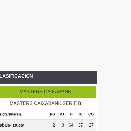
LASIFICACIÓN
MASTERS CAIXABANK
MASTERS CAIXABANK SERIE B
elotari/Pareja
PG
PJ
TF
TC
CO
abala-Iztueta
2
3
64
37
27