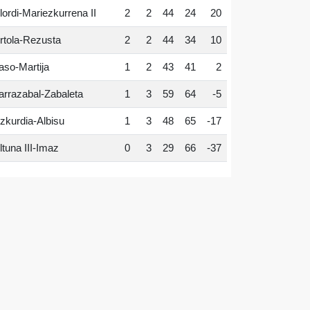
lordi-Mariezkurrena II
2
2
44
24
20
rtola-Rezusta
2
2
44
34
10
aso-Martija
1
2
43
41
2
arrazabal-Zabaleta
1
3
59
64
-5
zkurdia-Albisu
1
3
48
65
-17
ltuna III-Imaz
0
3
29
66
-37