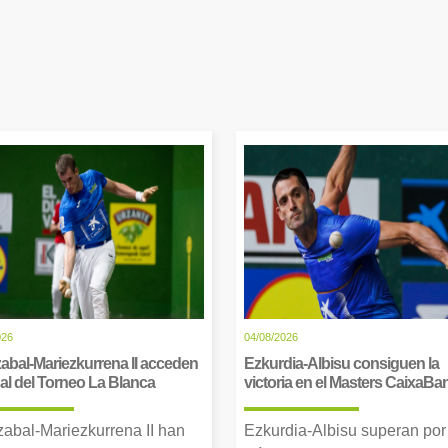
026
04/08/2026
abal-Mariezkurrena II acceden
Ezkurdia-Albisu consiguen la
inal del Torneo La Blanca
victoria en el Masters CaixaBa
zabal-Mariezkurrena II han
Ezkurdia-Albisu superan por