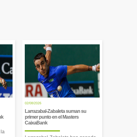
02/08/2026
Larrazabal-Zabaleta suman su
nk
primer punto en el Masters
CaixaBank
 la