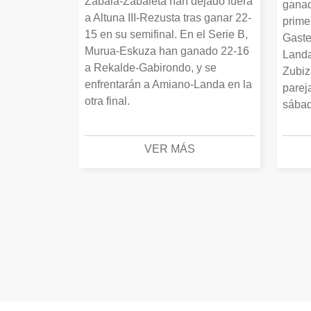
Zabala-Zabaleta han dejado fuera
ganad
a Altuna III-Rezusta tras ganar 22-
prime
15 en su semifinal. En el Serie B,
Gaste
Murua-Eskuza han ganado 22-16
Landa
a Rekalde-Gabirondo, y se
Zubiz
enfrentarán a Amiano-Landa en la
parej
otra final.
sábad
VER MÁS