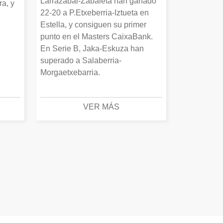
Larrazabal-Zabaleta han ganado
a, y
22-20 a P.Etxeberria-Iztueta en
Estella, y consiguen su primer
punto en el Masters CaixaBank.
En Serie B, Jaka-Eskuza han
superado a Salaberria-
Morgaetxebarria.
VER MÁS