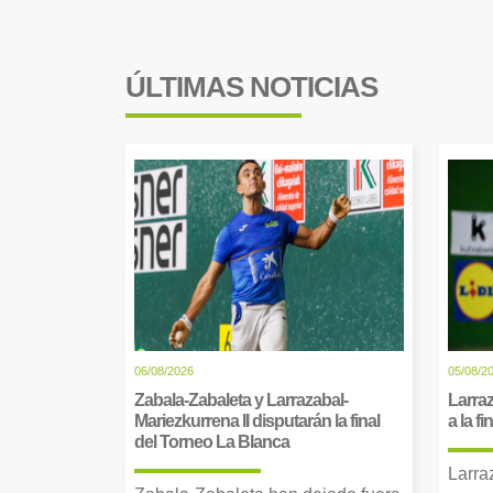
ÚLTIMAS NOTICIAS
06/08/2026
05/08/2
Zabala-Zabaleta y Larrazabal-
Larraz
Mariezkurrena II disputarán la final
a la f
del Torneo La Blanca
Larra