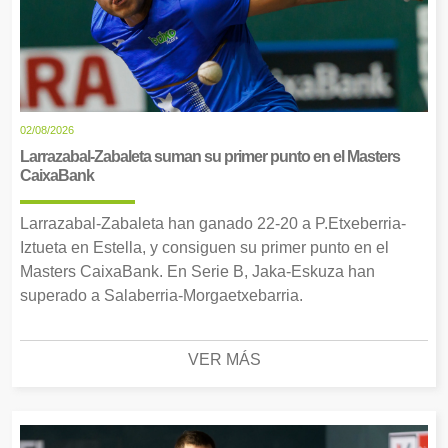
02/08/2026
Larrazabal-Zabaleta suman su primer punto en el Masters
CaixaBank
Larrazabal-Zabaleta han ganado 22-20 a P.Etxeberria-
Iztueta en Estella, y consiguen su primer punto en el
Masters CaixaBank. En Serie B, Jaka-Eskuza han
superado a Salaberria-Morgaetxebarria.
VER MÁS