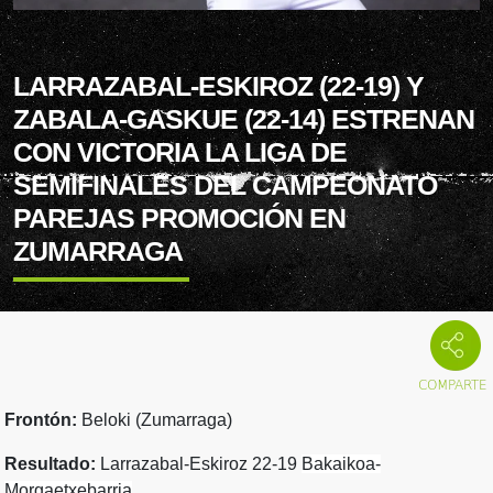
LARRAZABAL-ESKIROZ (22-19) Y
ZABALA-GASKUE (22-14) ESTRENAN
CON VICTORIA LA LIGA DE
SEMIFINALES DEL CAMPEONATO
PAREJAS PROMOCIÓN EN
ZUMARRAGA
Frontón:
Beloki (Zumarraga)
Resultado:
Larrazabal-Eskiroz 22-19
Bakaikoa-
Morgaetxebarria