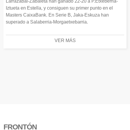
Larrazabal-Zabaleta han ganado 22-20 a P.Etxeberria-
Iztueta en Estella, y consiguen su primer punto en el
Masters CaixaBank. En Serie B, Jaka-Eskuza han
superado a Salaberria-Morgaetxebarria.
VER MÁS
FRONTÓN