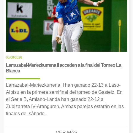
05/08/2026
Larrazabal-Mariezkurrena II acceden a la final del Torneo La
Blanca
Larrazabal-Mariezkurrena II han ganado 22-13 a Laso-
Albisu en la primera semifinal del torneo de Gasteiz. En
el Serie B, Amiano-Landa han ganado 22-12 a
Zubizarreta IV-Aranguren. Ambas parejas estarán en las
finales del sábado.
VER MÁS