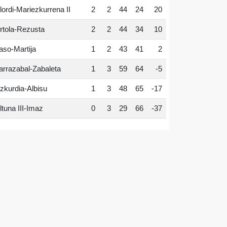
lordi-Mariezkurrena II
2
2
44
24
20
rtola-Rezusta
2
2
44
34
10
aso-Martija
1
2
43
41
2
arrazabal-Zabaleta
1
3
59
64
-5
zkurdia-Albisu
1
3
48
65
-17
ltuna III-Imaz
0
3
29
66
-37