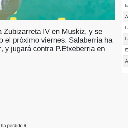
E
A
L
 Zubizarreta IV en Muskiz, y se
o el próximo viernes. Salaberria ha
L
, y jugará contra P.Etxeberria en
E
A
 ha perdido 9