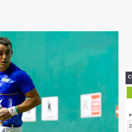
C
P
Z