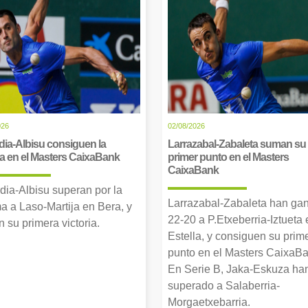
026
02/08/2026
dia-Albisu consiguen la
Larrazabal-Zabaleta suman su
ia en el Masters CaixaBank
primer punto en el Masters
CaixaBank
dia-Albisu superan por la
Larrazabal-Zabaleta han ga
a a Laso-Martija en Bera, y
22-20 a P.Etxeberria-Iztueta 
 su primera victoria.
Estella, y consiguen su prim
punto en el Masters CaixaBa
En Serie B, Jaka-Eskuza ha
superado a Salaberria-
Morgaetxebarria.