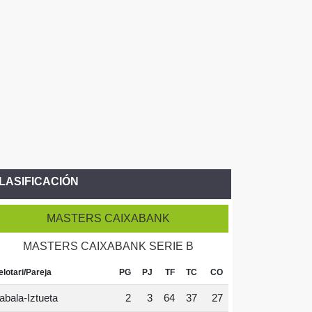
LASIFICACIÓN
MASTERS CAIXABANK
MASTERS CAIXABANK SERIE B
elotari/Pareja
PG
PJ
TF
TC
CO
abala-Iztueta
2
3
64
37
27