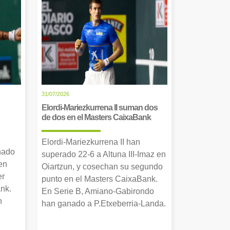
31/07/2026
Elordi-Mariezkurrena II suman dos
de dos en el Masters CaixaBank
Elordi-Mariezkurrena II han
nado
superado 22-6 a Altuna III-Imaz en
en
Oiartzun, y cosechan su segundo
er
punto en el Masters CaixaBank.
nk.
En Serie B, Amiano-Gabirondo
n
han ganado a P.Etxeberria-Landa.