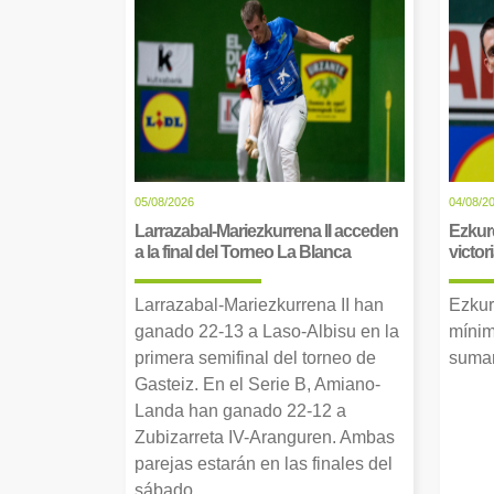
05/08/2026
04/08/2
Larrazabal-Mariezkurrena II acceden
Ezkur
a la final del Torneo La Blanca
victor
Larrazabal-Mariezkurrena II han
Ezkur
ganado 22-13 a Laso-Albisu en la
mínim
primera semifinal del torneo de
suman
Gasteiz. En el Serie B, Amiano-
Landa han ganado 22-12 a
Zubizarreta IV-Aranguren. Ambas
parejas estarán en las finales del
sábado.