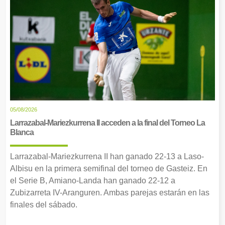
05/08/2026
Larrazabal-Mariezkurrena II acceden a la final del Torneo La
Blanca
Larrazabal-Mariezkurrena II han ganado 22-13 a Laso-
Albisu en la primera semifinal del torneo de Gasteiz. En
el Serie B, Amiano-Landa han ganado 22-12 a
Zubizarreta IV-Aranguren. Ambas parejas estarán en las
finales del sábado.