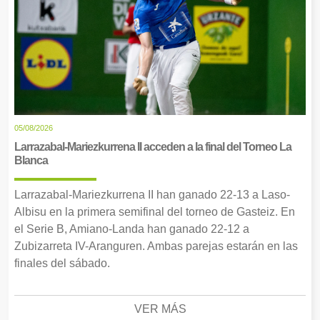
05/08/2026
Larrazabal-Mariezkurrena II acceden a la final del Torneo La
Blanca
Larrazabal-Mariezkurrena II han ganado 22-13 a Laso-
Albisu en la primera semifinal del torneo de Gasteiz. En
el Serie B, Amiano-Landa han ganado 22-12 a
Zubizarreta IV-Aranguren. Ambas parejas estarán en las
finales del sábado.
VER MÁS