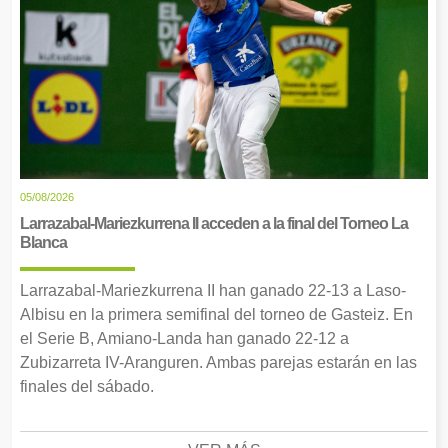
05/08/2026
Larrazabal-Mariezkurrena II acceden a la final del Torneo La
Blanca
Larrazabal-Mariezkurrena II han ganado 22-13 a Laso-
Albisu en la primera semifinal del torneo de Gasteiz. En
el Serie B, Amiano-Landa han ganado 22-12 a
Zubizarreta IV-Aranguren. Ambas parejas estarán en las
finales del sábado.