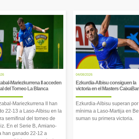
026
04/08/2026
abal-Mariezkurrena II acceden
Ezkurdia-Albisu consiguen la
inal del Torneo La Blanca
victoria en el Masters CaixaBa
zabal-Mariezkurrena II han
Ezkurdia-Albisu superan por
o 22-13 a Laso-Albisu en la
mínima a Laso-Martija en Ber
ra semifinal del torneo de
suman su primera victoria.
iz. En el Serie B, Amiano-
 han ganado 22-12 a