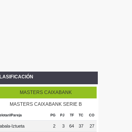
LASIFICACIÓN
MASTERS CAIXABANK
MASTERS CAIXABANK SERIE B
elotari/Pareja
PG
PJ
TF
TC
CO
abala-Iztueta
2
3
64
37
27