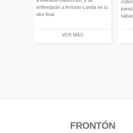
a Rekalde-Gabirondo, y se
Zubiz
enfrentarán a Amiano-Landa en la
parej
otra final.
sábad
VER MÁS
FRONTÓN