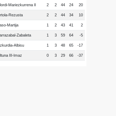
lordi-Mariezkurrena II
2
2
44
24
20
rtola-Rezusta
2
2
44
34
10
aso-Martija
1
2
43
41
2
arrazabal-Zabaleta
1
3
59
64
-5
zkurdia-Albisu
1
3
48
65
-17
ltuna III-Imaz
0
3
29
66
-37