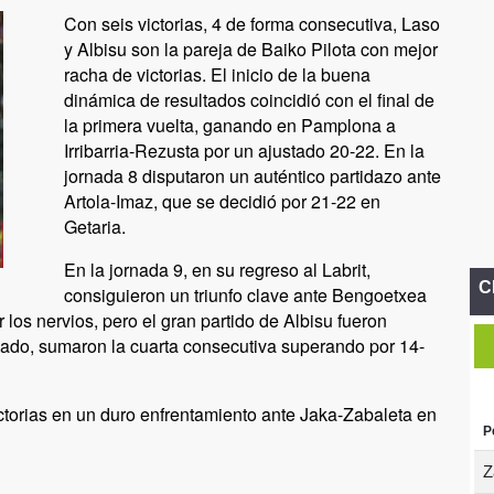
Con seis victorias, 4 de forma consecutiva, Laso
y Albisu son la pareja de Baiko Pilota con mejor
racha de victorias. El inicio de la buena
dinámica de resultados coincidió con el final de
la primera vuelta, ganando en Pamplona a
Irribarria-Rezusta por un ajustado 20-22. En la
jornada 8 disputaron un auténtico partidazo ante
Artola-Imaz, que se decidió por 21-22 en
Getaria.
En la jornada 9, en su regreso al Labrit,
C
consiguieron un triunfo clave ante Bengoetxea
 los nervios, pero el gran partido de Albisu fueron
ado, sumaron la cuarta consecutiva superando por 14-
ctorias en un duro enfrentamiento ante Jaka-Zabaleta en
P
Z