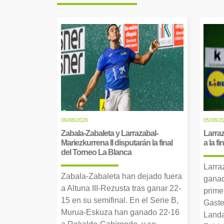
06/08/2026
05/08/2
Zabala-Zabaleta y Larrazabal-
Larraz
Mariezkurrena II disputarán la final
a la f
del Torneo La Blanca
Larra
Zabala-Zabaleta han dejado fuera
ganad
a Altuna III-Rezusta tras ganar 22-
prime
15 en su semifinal. En el Serie B,
Gaste
Murua-Eskuza han ganado 22-16
Landa