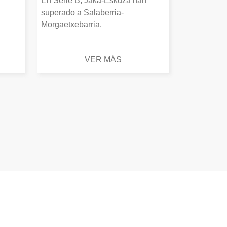
En Serie B, Jaka-Eskuza han
superado a Salaberria-
Morgaetxebarria.
VER MÁS