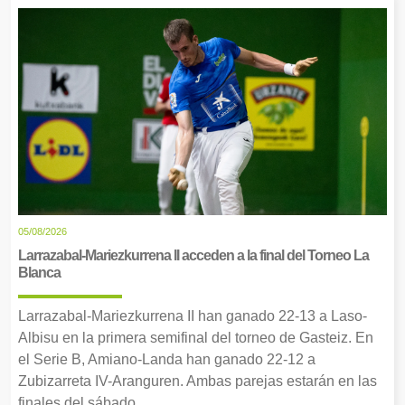
05/08/2026
Larrazabal-Mariezkurrena II acceden a la final del Torneo La
Blanca
Larrazabal-Mariezkurrena II han ganado 22-13 a Laso-
Albisu en la primera semifinal del torneo de Gasteiz. En
el Serie B, Amiano-Landa han ganado 22-12 a
Zubizarreta IV-Aranguren. Ambas parejas estarán en las
finales del sábado.