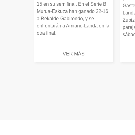
15 en su semifinal. En el Serie B,
Gaste
Murua-Eskuza han ganado 22-16
Landa
a Rekalde-Gabirondo, y se
Zubiz
enfrentarán a Amiano-Landa en la
parej
otra final.
sábad
VER MÁS