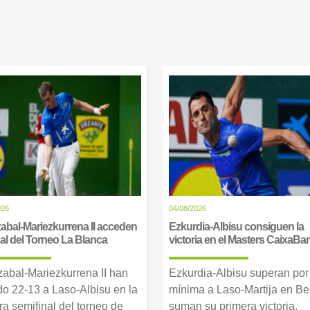
026
04/08/2026
abal-Mariezkurrena II acceden
Ezkurdia-Albisu consiguen la
inal del Torneo La Blanca
victoria en el Masters CaixaBa
zabal-Mariezkurrena II han
Ezkurdia-Albisu superan por
o 22-13 a Laso-Albisu en la
mínima a Laso-Martija en Ber
ra semifinal del torneo de
suman su primera victoria.