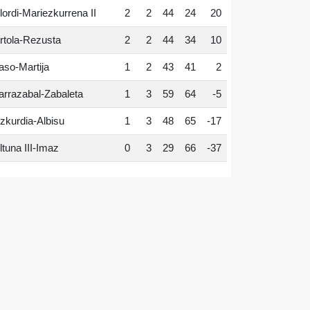
lordi-Mariezkurrena II
2
2
44
24
20
rtola-Rezusta
2
2
44
34
10
aso-Martija
1
2
43
41
2
arrazabal-Zabaleta
1
3
59
64
-5
zkurdia-Albisu
1
3
48
65
-17
ltuna III-Imaz
0
3
29
66
-37