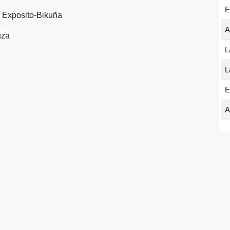
E
 Exposito-Bikuña
A
uza
L
L
E
A