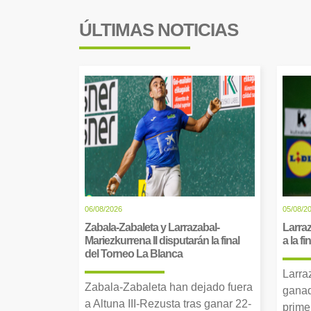
ÚLTIMAS NOTICIAS
06/08/2026
05/08/2
Zabala-Zabaleta y Larrazabal-
Larraz
Mariezkurrena II disputarán la final
a la f
del Torneo La Blanca
Larra
Zabala-Zabaleta han dejado fuera
ganad
a Altuna III-Rezusta tras ganar 22-
prime