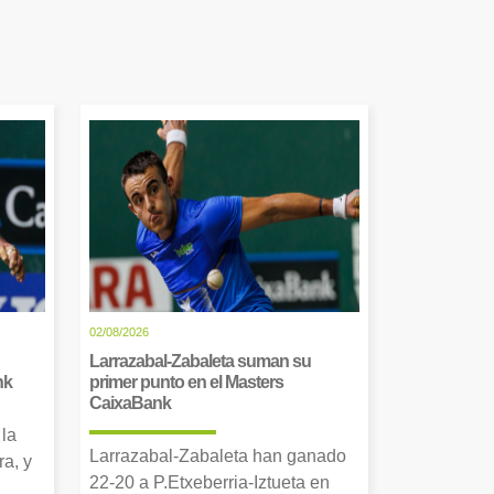
02/08/2026
Larrazabal-Zabaleta suman su
nk
primer punto en el Masters
CaixaBank
 la
Larrazabal-Zabaleta han ganado
a, y
22-20 a P.Etxeberria-Iztueta en