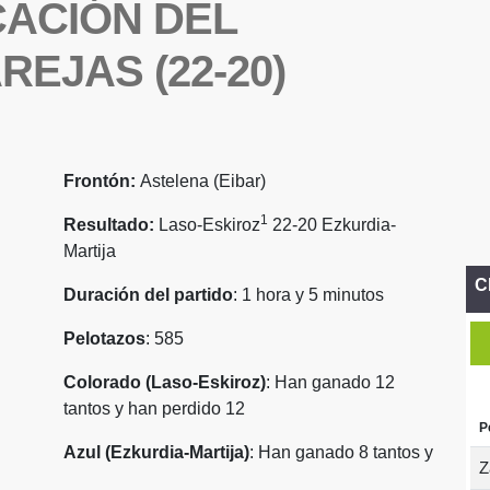
CACIÓN DEL
EJAS (22-20)
Frontón:
Astelena (Eibar)
1
Resultado:
Laso-Eskiroz
22-20 Ezkurdia-
Martija
C
Duración del partido
: 1 hora y 5 minutos
Pelotazos
: 585
Colorado (Laso-Eskiroz)
: Han ganado 12
tantos y han perdido 12
P
Azul (Ezkurdia-Martija)
: Han ganado 8 tantos y
Z