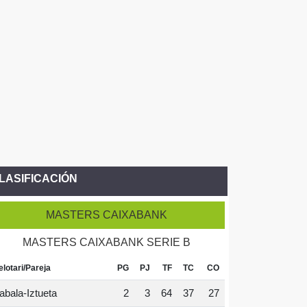
LASIFICACIÓN
MASTERS CAIXABANK
MASTERS CAIXABANK SERIE B
elotari/Pareja
PG
PJ
TF
TC
CO
abala-Iztueta
2
3
64
37
27