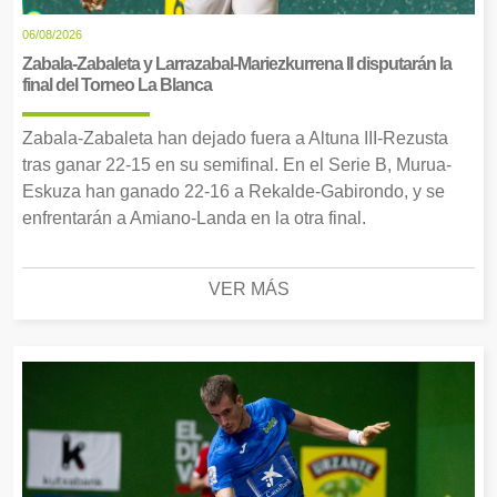
06/08/2026
Zabala-Zabaleta y Larrazabal-Mariezkurrena II disputarán la
final del Torneo La Blanca
Zabala-Zabaleta han dejado fuera a Altuna III-Rezusta
tras ganar 22-15 en su semifinal. En el Serie B, Murua-
Eskuza han ganado 22-16 a Rekalde-Gabirondo, y se
enfrentarán a Amiano-Landa en la otra final.
VER MÁS