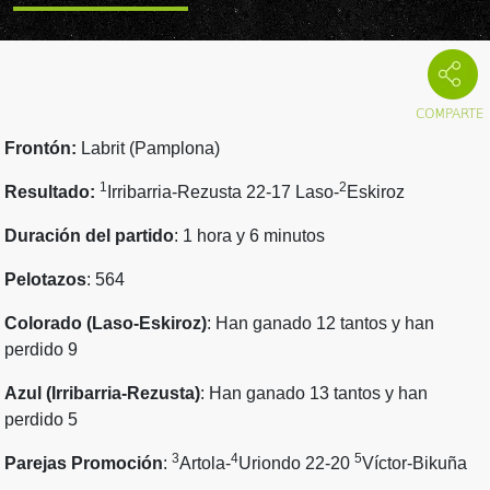
Frontón:
Labrit (Pamplona)
1
2
Resultado:
Irribarria-Rezusta 22-17 Laso-
Eskiroz
Duración del partido
: 1 hora y 6 minutos
Pelotazos
: 564
Colorado (Laso-Eskiroz)
: Han ganado 12 tantos y han
perdido 9
Azul (Irribarria-Rezusta)
: Han ganado 13 tantos y han
perdido 5
3
4
5
Parejas Promoción
:
Artola-
Uriondo 22-20
Víctor-Bikuña